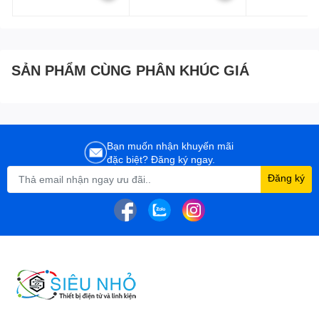
gói:
360 độ
--- ( 40x24x9,5
41x17x10cmx2,9kg (
6c/thùng )
SẢN PHẨM CÙNG PHÂN KHÚC GIÁ
Bạn muốn nhận khuyến mãi
đặc biệt? Đăng ký ngay.
Đăng ký