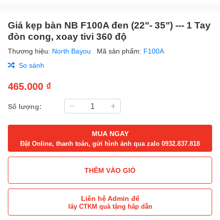
Giá kẹp bàn NB F100A đen (22"- 35") --- 1 Tay
đòn cong, xoay tivi 360 độ
Thương hiệu:
North Bayou
Mã sản phẩm:
F100A
So sánh
465.000 ₫
Số lượng:
MUA NGAY
Đặt Online, thanh toán, gửi hình ảnh qua zalo 0932.837.818
THÊM VÀO GIỎ
Liên hệ Admin để
lấy CTKM quà tặng hấp dẫn