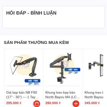
HỎI ĐÁP - BÌNH LUẬN
SẢN PHẨM THƯỜNG MUA KÈM
Giá kẹp bàn NB F80
Khung treo kẹp bàn
Khung treo tư
(17" - 30") --- 1 Tay
North Bayou M4 (LCD
North Bayou 
đòn cong, xoay màn
từ 17" tới 30") --- 1 Tay
từ 17" tới 35") 
295.000 ₫
280.000 ₫
345.000 ₫
360 độ, Qui cách đóng
đòn thẳng, xoay màn
đòn đơn, nối t