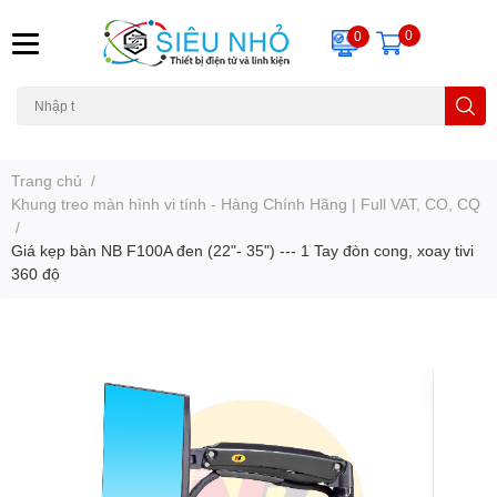
0
0
H6C
A23
THẺ NHỚ
KHUNG TREO
REMOTE
Trang chủ
/
Khung treo màn hình vi tính - Hàng Chính Hãng | Full VAT, CO, CQ
/
Giá kẹp bàn NB F100A đen (22"- 35") --- 1 Tay đòn cong, xoay tivi
360 độ