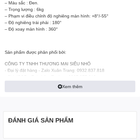
– Màu sắc : Đen.
– Trọng lượng : 6kg
– Phạm vi điều chỉnh độ nghiêng màn hình: +8°/-55°
– Độ nghiêng trái phải : 180°
– Độ xoay màn hình : 360°
Sản phẩm được phân phối bởi:
CÔNG TY TNHH THƯƠNG MẠI SIÊU NHỎ
- Đại lý đặt hàng - Zalo Xuân Trang: 0932.837.818
- Ship/COD - Zalo Lâm Trường: 0937.977.818
Kho: 337/1 Lạc Long Quân, P5, Q11, TP.HCM
Xem thêm
Giờ làm việc: 8h-12h+13h30-17h30 ( trừ Chủ nhật, Ngày lễ nghỉ)
ĐÁNH GIÁ SẢN PHẨM