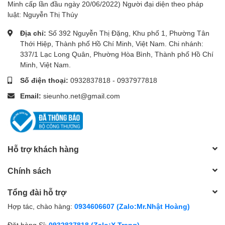
Minh cấp lần đầu ngày 20/06/2022) Người đại diện theo pháp
Công suất EIRP (Tối đa): 2.400-2.4835GHz: 19.23dBm
luật: Nguyễn Thị Thúy
(EIRP)
Đóng gói:
Địa chỉ:
Số 392 Nguyễn Thị Đặng, Khu phố 1, Phường Tân
Wireless Router*1
Thới Hiệp, Thành phố Hồ Chí Minh, Việt Nam. Chi nhánh:
Dây cáp mạng*1
337/1 Lạc Long Quân, Phường Hòa Bình, Thành phố Hồ Chí
Adapter nguồn*1
Minh, Việt Nam.
Hướng dẫn cài đặt*1
Số điện thoại:
0932837818
-
0937977818
Email:
sieunho.net@gmail.com
Hỗ trợ khách hàng
Chính sách
Tổng đài hỗ trợ
Hợp tác, chào hàng:
0934606607 (Zalo:Mr.Nhật Hoàng)
Đặt hàng Sỉ:
0932837818 (Zalo:X.Trang)