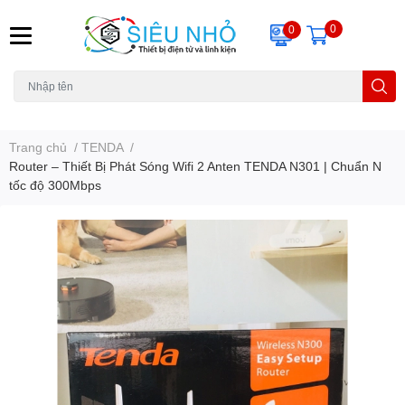
0
0
H6C
A23
THẺ NHỚ
KHUNG TREO
REMOTE
Trang chủ
/
TENDA
/
Router – Thiết Bị Phát Sóng Wifi 2 Anten TENDA N301 | Chuẩn N
tốc độ 300Mbps