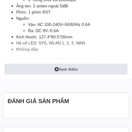
Ăng ten: 2 anten ngoài 5dBi
Phím: 1 phím RST
Nguồn:
Vào: AC 100-240V~50/60Hz 0.6A
Ra: DC 9V⎓0.6A
Kích thước: 127.4*90.5*26mm
Hệ số LED: SYS, WLAN 1, 2, 3, WAN
Không dây
Chuẩn không dây: IEEE 802.11b/g/n 2.4GHz
Tốc độ truyền: 2.4GHz: Lên đến 300Mbps
Xem thêm
Tần số: 2.4 GHz
Công suất truyền: CE: <20dBm
Tính năng cơ bản: WiFi On/Off
Bảo mật không dây: WPA/WPA2, WPA-PSK/WPA2-PSK
Phần mềm
ĐÁNH GIÁ SẢN PHẨM
Kiểu kết nối Internet:
PPPoE, Dynamic IP, Static IP
PPPoE(Russia), PPTP(Russia), L2TP(Russia)
Chế độ hoạt động: