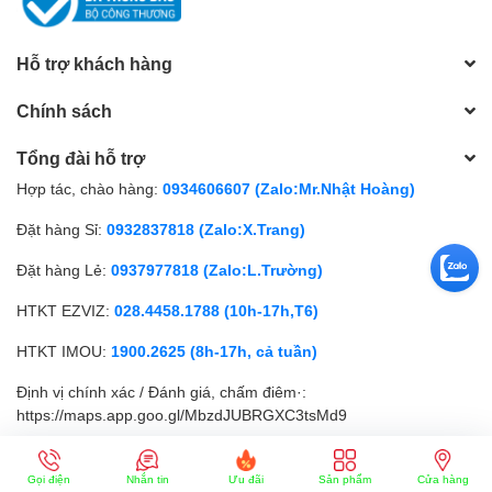
Hỗ trợ khách hàng
Chính sách
Tổng đài hỗ trợ
Hợp tác, chào hàng:
0934606607 (Zalo:Mr.Nhật Hoàng)
Đặt hàng Sỉ:
0932837818 (Zalo:X.Trang)
Đặt hàng Lẻ:
0937977818 (Zalo:L.Trường)
HTKT EZVIZ:
028.4458.1788 (10h-17h,T6)
HTKT IMOU:
1900.2625 (8h-17h, cả tuần)
Định vị chính xác / Đánh giá, chấm điêm·:
https://maps.app.goo.gl/MbzdJUBRGXC3tsMd9
© Bản quyền thuộc về
SIÊU NHỎ
| Cung cấp bởi
Sapo
Gọi điện
Nhắn tin
Ưu đãi
Sản phẩm
Cửa hàng