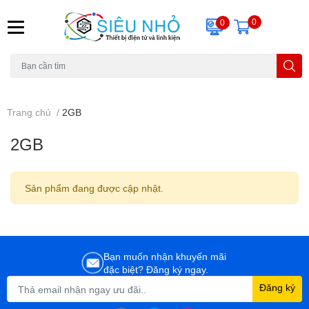
0
0
H6C
A23
THẺ NHỚ
KHUNG TREO
REMOTE
Trang chủ
/
2GB
2GB
Sản phẩm đang được cập nhật.
Bạn muốn nhận khuyến mãi
đặc biệt? Đăng ký ngay.
Đăng ký