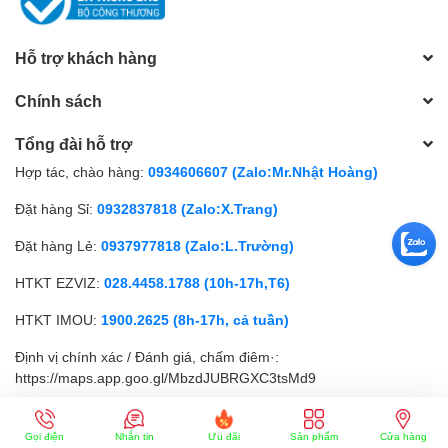
Hỗ trợ khách hàng
Chính sách
Tổng đài hỗ trợ
Hợp tác, chào hàng:
0934606607 (Zalo:Mr.Nhật Hoàng)
Đặt hàng Sỉ:
0932837818 (Zalo:X.Trang)
Đặt hàng Lẻ:
0937977818 (Zalo:L.Trường)
HTKT EZVIZ:
028.4458.1788 (10h-17h,T6)
HTKT IMOU:
1900.2625 (8h-17h, cả tuần)
Định vị chính xác / Đánh giá, chấm điêm·:
https://maps.app.goo.gl/MbzdJUBRGXC3tsMd9
© Bản quyền thuộc về
SIÊU NHỎ
| Cung cấp bởi
Sapo
Gọi điện
Nhắn tin
Ưu đãi
Sản phẩm
Cửa hàng