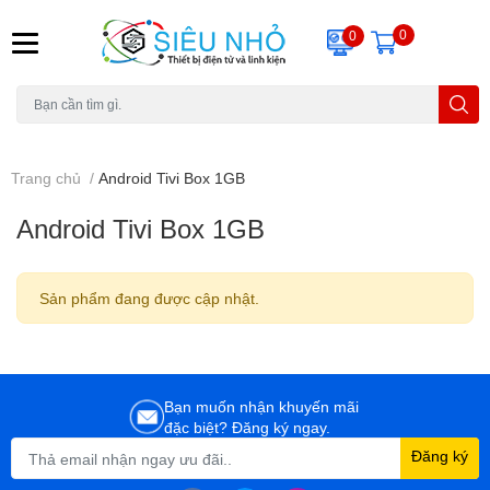
0
0
H6C
A23
THẺ NHỚ
KHUNG TREO
REMOTE
Trang chủ
/
Android Tivi Box 1GB
Android Tivi Box 1GB
Sản phẩm đang được cập nhật.
Bạn muốn nhận khuyến mãi
đặc biệt? Đăng ký ngay.
Đăng ký