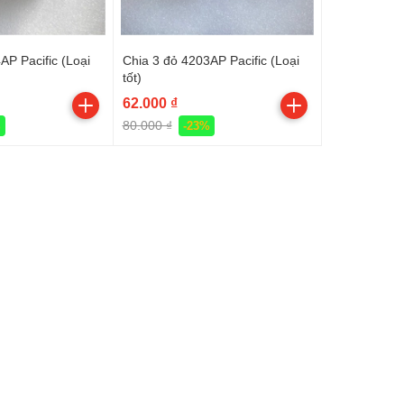
AP Pacific (Loại
Chia 3 đỏ 4203AP Pacific (Loại
tốt)
62.000 ₫
80.000 ₫
%
-23%