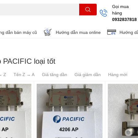
Gọi mua
hàng
THẺ NHỚ
KHUNG TREO
REMOTE
0932837818
g dẫn bán máy cũ
Hướng dẫn mua online
Hướng dẫ
 PACIFIC loại tốt
→ Z
Tên Z → A
Giá tăng dần
Giá giảm dần
Hàng mới