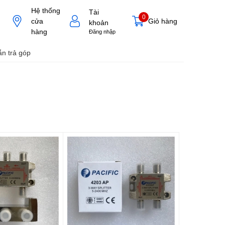
Hệ thống
Tài
0
cửa
Giỏ hàng
khoản
hàng
Đăng nhập
n trả góp