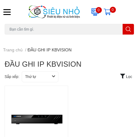
0
0
H6C
A23
THẺ NHỚ
KHUNG TREO
REMOTE
Trang chủ
/
ĐẦU GHI IP KBVISION
ĐẦU GHI IP KBVISION
Sắp xếp:
Thứ tự
Lọc