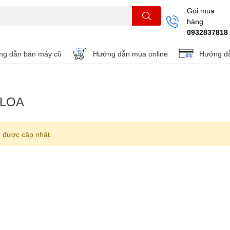
Gọi mua
hàng
THẺ NHỚ
KHUNG TREO
REMOTE
0932837818
g dẫn bán máy cũ
Hướng dẫn mua online
Hướng dẫ
 LOA
 được cập nhật.