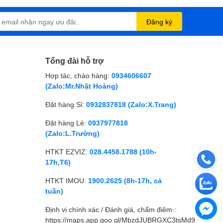
Đăng ký
Tổng đài hỗ trợ
Hợp tác, chào hàng:
0934606607
(Zalo:Mr.Nhật Hoàng)
Đặt hàng Sỉ:
0932837818 (Zalo:X.Trang)
Đặt hàng Lẻ:
0937977818
(Zalo:L.Trường)
HTKT EZVIZ:
028.4458.1788 (10h-
17h,T6)
HTKT IMOU:
1900.2625 (8h-17h, cả
tuần)
Định vị chính xác / Đánh giá, chấm điêm·:
https://maps.app.goo.gl/MbzdJUBRGXC3tsMd9