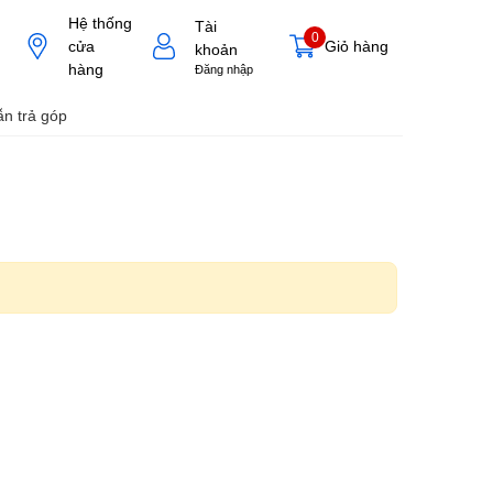
Hệ thống
Tài
0
cửa
Giỏ hàng
khoản
hàng
Đăng nhập
n trả góp