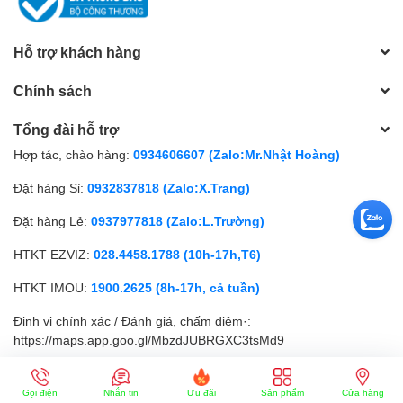
Hỗ trợ khách hàng
Chính sách
Tổng đài hỗ trợ
Hợp tác, chào hàng:
0934606607 (Zalo:Mr.Nhật Hoàng)
Đặt hàng Sỉ:
0932837818 (Zalo:X.Trang)
Đặt hàng Lẻ:
0937977818 (Zalo:L.Trường)
HTKT EZVIZ:
028.4458.1788 (10h-17h,T6)
HTKT IMOU:
1900.2625 (8h-17h, cả tuần)
Định vị chính xác / Đánh giá, chấm điêm·:
https://maps.app.goo.gl/MbzdJUBRGXC3tsMd9
© Bản quyền thuộc về
SIÊU NHỎ
| Cung cấp bởi
Sapo
Gọi điện
Nhắn tin
Ưu đãi
Sản phẩm
Cửa hàng