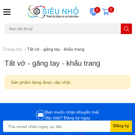
0
0
H6C
A23
THẺ NHỚ
KHUNG TREO
REMOTE
Trang chủ
/
Tất vớ - găng tay - khẩu trang
Tất vớ - găng tay - khẩu trang
Sản phẩm đang được cập nhật.
Bạn muốn nhận khuyến mãi
đặc biệt? Đăng ký ngay.
Đăng ký