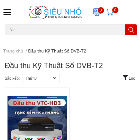
0
0
H6C
A23
THẺ NHỚ
KHUNG TREO
REMOTE
Trang chủ
/
Đầu thu Kỹ Thuật Số DVB-T2
Đầu thu Kỹ Thuật Số DVB-T2
Sắp xếp:
Thứ tự
Lọc