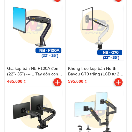
tiếp nhau --- ( 40x24x9,5
2.3kg )
Giá kẹp bàn NB F100A đen
Khung treo kẹp bàn North
(22"- 35") --- 1 Tay đòn cong,
Bayou G70 trắng (LCD từ 22"
xoay tivi 360 độ
tới 35") --- 1 Tay đòn cong,
465.000 ₫
595.000 ₫
xoay tivi 360 độ