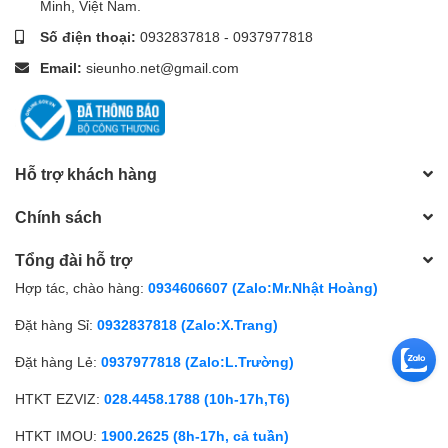
Minh, Việt Nam.
Số điện thoại:
0932837818
-
0937977818
Email:
sieunho.net@gmail.com
Hỗ trợ khách hàng
Chính sách
Tổng đài hỗ trợ
Hợp tác, chào hàng:
0934606607 (Zalo:Mr.Nhật Hoàng)
Đặt hàng Sỉ:
0932837818 (Zalo:X.Trang)
Đặt hàng Lẻ:
0937977818 (Zalo:L.Trường)
HTKT EZVIZ:
028.4458.1788 (10h-17h,T6)
HTKT IMOU:
1900.2625 (8h-17h, cả tuần)