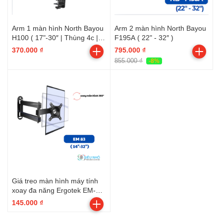
Arm 1 màn hình North Bayou
Arm 2 màn hình North Bayou
H100 ( 17"-30″ | Thùng 4c |
F195A ( 22" - 32″ )
Dạng thẳng đứng)
370.000 ₫
795.000 ₫
855.000 ₫
-8%
Giá treo màn hình máy tính
xoay đa năng Ergotek EM-83
( 14''-32'' )
145.000 ₫