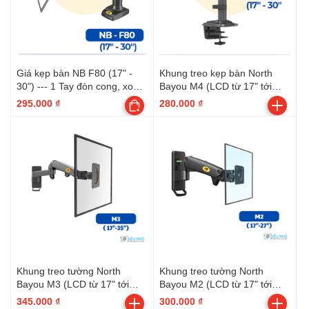
Giá kẹp bàn NB F80 (17" -
Khung treo kẹp bàn North
30") --- 1 Tay đòn cong, xoay
Bayou M4 (LCD từ 17" tới
màn 360 độ, Qui cách đóng
30") --- 1 Tay đòn thẳng, xoay
295.000 ₫
280.000 ₫
gói: 41x17x10cmx2,9kg (
màn 360 độ
6c/thùng )
Khung treo tường North
Khung treo tường North
Bayou M3 (LCD từ 17" tới
Bayou M2 (LCD từ 17" tới
35") --- 2 Tay đòn đơn, nối
27") --- 1 Tay đòn đơn
345.000 ₫
300.000 ₫