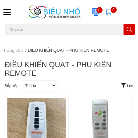
0
0
H6C
A23
THẺ NHỚ
KHUNG TREO
REMOTE
Trang chủ
/
ĐIỀU KHIỂN QUẠT - PHỤ KIỆN REMOTE
ĐIỀU KHIỂN QUẠT - PHỤ KIỆN
REMOTE
Sắp xếp:
Thứ tự
Lọc