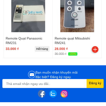
Remote Quạt Panasonic
Remote quạt Mitsubishi
RM231
RM241
33.000 ₫
28.000 ₫
Hết hàng
36.000 ₫
-23%
Bạn muốn nhận khuyến mãi
đặc biệt? Đăng ký ngay.
Đăng ký