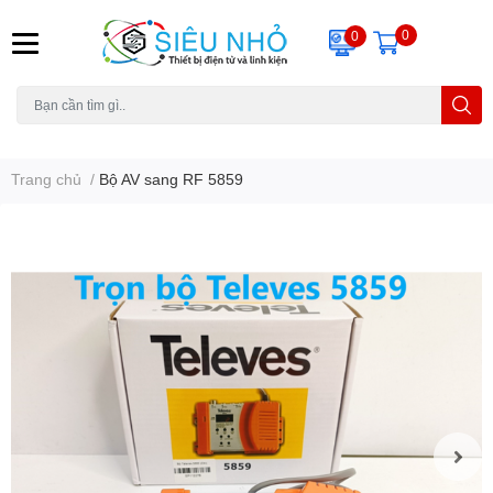
0
0
H6C
A23
THẺ NHỚ
KHUNG TREO
REMOTE
Trang chủ
/
Bộ AV sang RF 5859