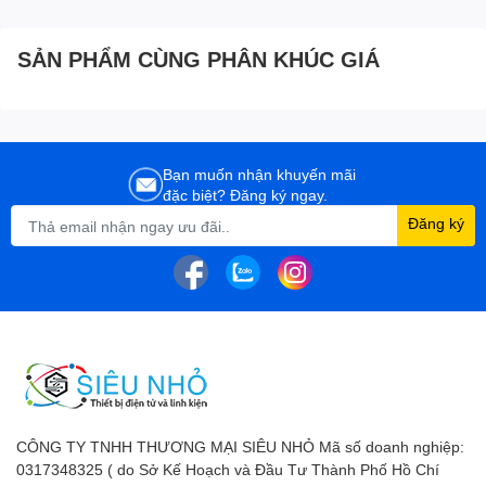
SẢN PHẨM CÙNG PHÂN KHÚC GIÁ
Bạn muốn nhận khuyến mãi
đặc biệt? Đăng ký ngay.
Đăng ký
CÔNG TY TNHH THƯƠNG MẠI SIÊU NHỎ Mã số doanh nghiệp:
0317348325 ( do Sở Kế Hoạch và Đầu Tư Thành Phố Hồ Chí