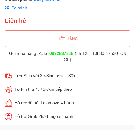
So sánh
Liên hệ
HẾT HÀNG
Gọi mua hàng, Zalo:
0932837818
(8h-12h; 13h30-17h30; CN
Off)
FreeShip với 3tr/3km, else +30k
Từ km thứ 4, +5k/km tiếp theo
Hỗ trợ đặt tải Lalamove 4 bánh
Hỗ trợ Grab 2h/4h ngoại thành