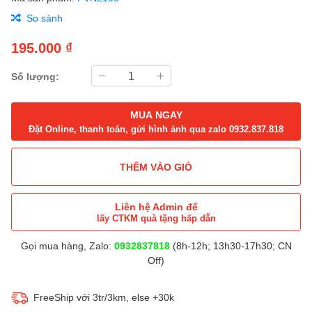
So sánh
195.000 ₫
Số lượng:
MUA NGAY
Đặt Online, thanh toán, gửi hình ảnh qua zalo 0932.837.818
THÊM VÀO GIỎ
Liên hệ Admin để
lấy CTKM quà tặng hấp dẫn
Gọi mua hàng, Zalo:
0932837818
(8h-12h; 13h30-17h30; CN
Off)
FreeShip với 3tr/3km, else +30k