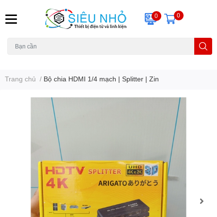
0
0
H6C
A23
THẺ NHỚ
KHUNG TREO
REMOTE
Trang chủ
/
Bộ chia HDMI 1/4 mạch | Splitter | Zin