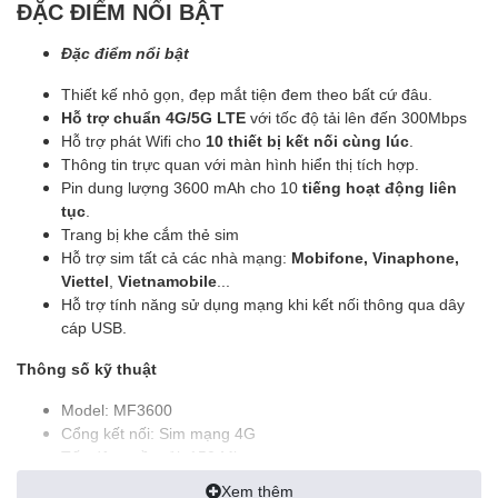
ĐẶC ĐIỂM NỔI BẬT
Đặc điểm nổi bật
Thiết kế nhỏ gọn, đẹp mắt tiện đem theo bất cứ đâu.
Hỗ trợ chuẩn 4G/5G LTE
với tốc độ tải lên đến 300Mbps
Hỗ trợ phát Wifi cho
10 thiết bị kết nối cùng lúc
.
Thông tin trực quan với màn hình hiển thị tích hợp.
Pin dung lượng 3600 mAh cho 10
tiếng hoạt động liên
tục
.
Trang bị khe cắm thẻ sim
Hỗ trợ sim tất cả các nhà mạng:
Mobifone, Vinaphone,
Viettel
,
Vietnamobile
...
Hỗ trợ tính năng sử dụng mạng khi kết nối thông qua dây
cáp USB.
Thông số kỹ thuật
Model: MF3600
Cổng kết nối: Sim mạng 4G
Tốc độ truyền tải: 150 Mbs
Loại mạng: 4G/5G
Xem thêm