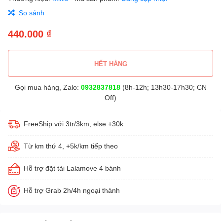
So sánh
440.000 ₫
HẾT HÀNG
Gọi mua hàng, Zalo:
0932837818
(8h-12h; 13h30-17h30; CN
Off)
FreeShip với 3tr/3km, else +30k
Từ km thứ 4, +5k/km tiếp theo
Hỗ trợ đặt tải Lalamove 4 bánh
Hỗ trợ Grab 2h/4h ngoại thành