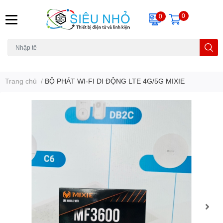
0
0
H6C
A23
THẺ NHỚ
KHUNG TREO
REMOTE
Trang chủ
/
BỘ PHÁT WI-FI DI ĐỘNG LTE 4G/5G MIXIE