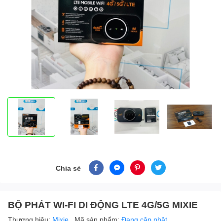
Chia sẻ
BỘ PHÁT WI-FI DI ĐỘNG LTE 4G/5G MIXIE
Thương hiệu:
Mixie
Mã sản phẩm:
Đang cập nhật