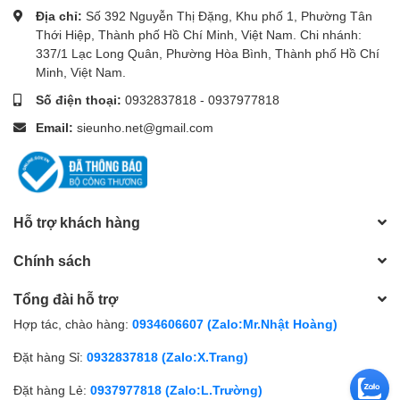
Địa chỉ:
Số 392 Nguyễn Thị Đặng, Khu phố 1, Phường Tân
liên tục.
Thới Hiệp, Thành phố Hồ Chí Minh, Việt Nam. Chi nhánh:
337/1 Lạc Long Quân, Phường Hòa Bình, Thành phố Hồ Chí
Minh, Việt Nam.
Trang bị khe cắm sim và hỗ trợ tất cả các nhà mạng
Số điện thoại:
0932837818
-
0937977818
Email:
sieunho.net@gmail.com
Hỗ trợ khách hàng
Chính sách
Tổng đài hỗ trợ
Hợp tác, chào hàng:
0934606607 (Zalo:Mr.Nhật Hoàng)
Đặt hàng Sỉ:
0932837818 (Zalo:X.Trang)
Đặt hàng Lẻ:
0937977818 (Zalo:L.Trường)