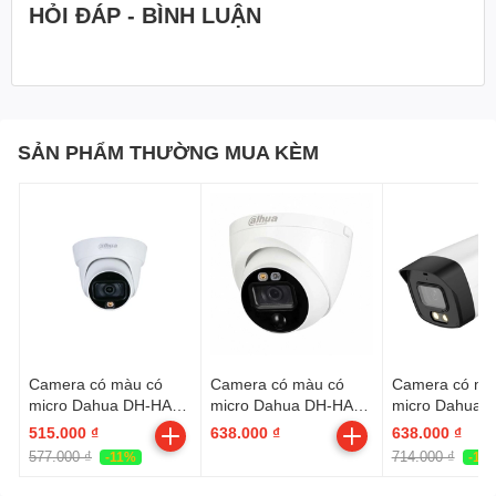
HỎI ĐÁP - BÌNH LUẬN
0937977818-0932278818-0935000768
Từ 8h-18h | Nghỉ trưa 12h-13h30 | CN
Nghỉ
SẢN PHẨM THƯỜNG MUA KÈM
Camera có màu có
Camera có màu có
Camera có mà
micro Dahua DH-HAC-
micro Dahua DH-HAC-
micro Dahua 
HDW1239TLQP-A-
HDW1239TP-A-LED (
HFW1239TLM
515.000 ₫
638.000 ₫
638.000 ₫
LED
Khoảng cách 40 mét )
LED-S2
577.000 ₫
714.000 ₫
-11%
-11