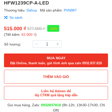
HFW1239CP-A-LED
Thương hiệu:
Dahua
Mã sản phẩm:
PVN987
So sánh
515.000 ₫
577.000 ₫
-11%
(Tiết kiệm:
62.000 ₫
)
Số lượng:
MUA NGAY
Đặt Online, thanh toán, gửi hình ảnh qua zalo 0932.837.818
THÊM VÀO GIỎ
Liên hệ Admin để
lấy CTKM quà tặng hấp dẫn
Gọi mua hàng, Zalo:
0932837818
(8h-12h; 13h30-17h30; CN
Off)