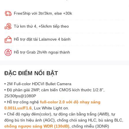
FreeShip với 3tr/3km, else +30k
Từ km thứ 4, +5k/km tiếp theo
Hỗ trợ đặt tải Lalamove 4 bánh
Hỗ trợ Grab 2h/4h ngoại thành
ĐẶC ĐIỂM NỔI BẬT
• 2M Full-color HDCVI Bullet Camera
• Độ phân giải 2MP, cảm biến CMOS kích thước 1/2.8”,
25/30fps@1080P
• Hỗ trợ công nghệ
full-color 2.0 với độ nhạy sáng
0.001Lux/F1.6
, Lux White Light on.
• Chế độ ngày đêm(color), tự động cân bằng trắng (AWB), tự
động bù tín hiệu ảnh (AGC), chống chói sáng HLC, bù sáng BLC,
chống ngược sáng WDR (130dB)
, chống nhiễu (3DNR)