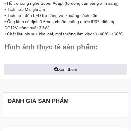
• Hỗ trợ công nghệ Super Adapt (tự động cân bằng ánh sáng)
• Tích hợp Mic ghi âm
• Tích hợp đèn LED trợ sáng với khoảng cách 20m
• Ống kính cố định 3.6mm, chuẩn chống nước IP67, điện áp
DC12V, công suất 3.3W.
• Chất liệu nhựa + kim loại, môi trường làm việc từ -40°C~+60°C
Hình ảnh thực tế sản phẩm:
Xem thêm
----------------------------------------------------
-----
CÔNG TY TNHH THƯƠNG MẠI SIÊU
ĐÁNH GIÁ SẢN PHẨM
NHỎ
275, Nhật Tảo, Phường 08, Quận 10,
HCM