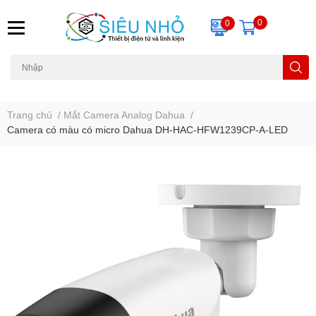
0
0
H6C
A23
THẺ NHỚ
KHUNG TREO
REMOTE
Trang chủ
/
Mắt Camera Analog Dahua
/
Camera có màu có micro Dahua DH-HAC-HFW1239CP-A-LED