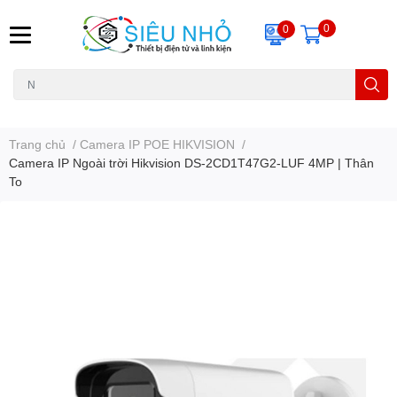
0
0
H6C
A23
THẺ NHỚ
KHUNG TREO
REMOTE
Trang chủ
/
Camera IP POE HIKVISION
/
Camera IP Ngoài trời Hikvision DS-2CD1T47G2-LUF 4MP | Thân
To