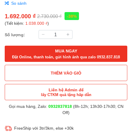
So sánh
1.692.000 ₫
2.730.000 ₫
-38%
(Tiết kiệm:
1.038.000 ₫
)
Số lượng:
MUA NGAY
Đặt Online, thanh toán, gửi hình ảnh qua zalo 0932.837.818
THÊM VÀO GIỎ
Liên hệ Admin để
lấy CTKM quà tặng hấp dẫn
Gọi mua hàng, Zalo:
0932837818
(8h-12h; 13h30-17h30; CN
Off)
FreeShip với 3tr/3km, else +30k