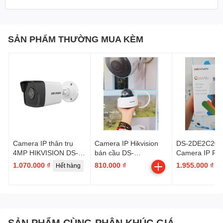
SẢN PHẨM THƯỜNG MUA KÈM
Camera IP thân trụ
Camera IP Hikvision
DS-2DE2C200
4MP HIKVISION DS-
bán cầu DS-
Camera IP PT 
2CD1043G0-IUF
2CD1123G2-LIUF
2.8mm, HN30
1.070.000 ₫
810.000 ₫
1.955.000 ₫
Hết hàng
H
|2MP | OK 2.8mm | HN
Hikvission
30m | Trợ sáng
SẢN PHẨM CÙNG PHÂN KHÚC GIÁ