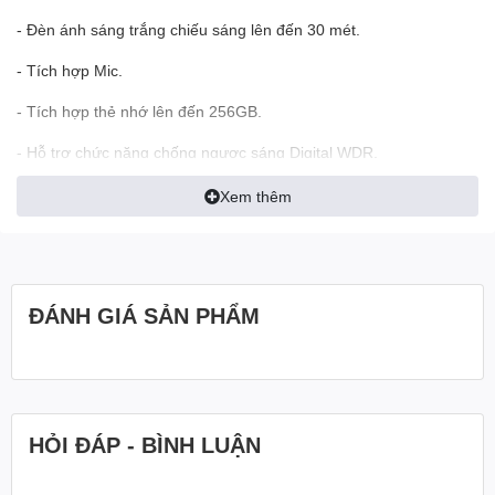
- Đèn ánh sáng trắng chiếu sáng lên đến 30 mét.
- Tích hợp Mic.
- Tích hợp thẻ nhớ lên đến 256GB.
- Hỗ trợ chức năng chống ngược sáng Digital WDR.
- Chức năng bù ngược sáng BLC.
Xem thêm
- Chức năng giảm nhiễu số 3D DNR.
- Tiêu chuẩn chống bụi và nước: IP67 (thích hợp sử dụng trong
nhà và ngoài trời).
ĐÁNH GIÁ SẢN PHẨM
- Nguồn điện: 12V/PoE.
HỎI ĐÁP - BÌNH LUẬN