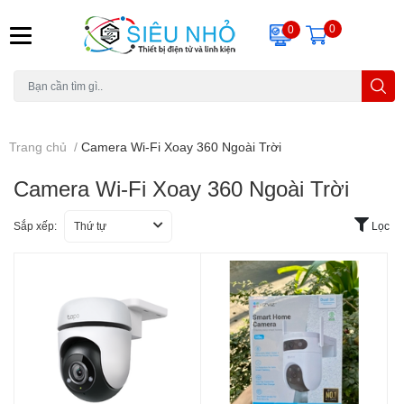
0
0
H6C
A23
THẺ NHỚ
KHUNG TREO
REMOTE
Trang chủ
/
Camera Wi-Fi Xoay 360 Ngoài Trời
Camera Wi-Fi Xoay 360 Ngoài Trời
Sắp xếp:
Thứ tự
Lọc