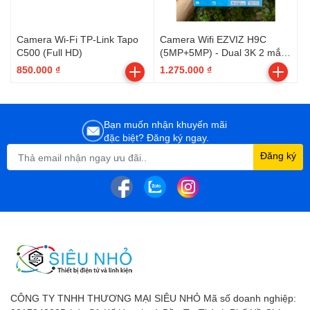
Camera Wi-Fi TP-Link Tapo
Camera Wifi EZVIZ H9C
C500 (Full HD)
(5MP+5MP) - Dual 3K 2 mắt
camera 2 khung hình độc lập
850.000 ₫
1.275.000 ₫
- Outdoor
Bạn muốn nhận khuyến mãi
đặc biệt? Đăng ký ngay.
Đăng ký
CÔNG TY TNHH THƯƠNG MẠI SIÊU NHỎ Mã số doanh nghiệp: