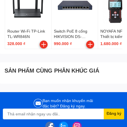
Router Wi-Fi TP-Link
Switch PoE 8 cổng
NOYAFA NF-82
TL-WR846N
HIKVISION DS-
Thiết bị kiểm t
3E1310P-EI/M
mạng
328.000 ₫
990.000 ₫
1.680.000 ₫
SẢN PHẨM CÙNG PHÂN KHÚC GIÁ
Bạn muốn nhận khuyến mãi
đặc biệt? Đăng ký ngay.
Đăng ký