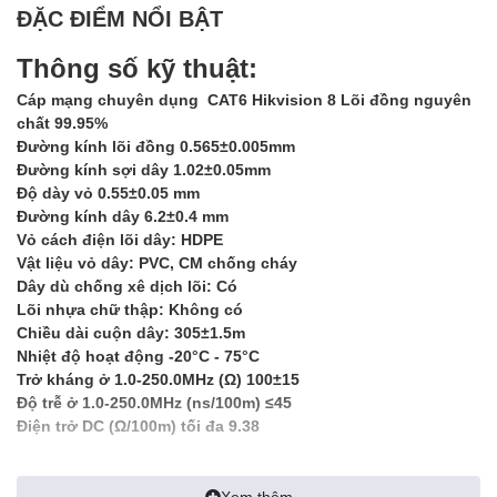
ĐẶC ĐIỂM NỔI BẬT
Thông số kỹ thuật:
Cáp mạng chuyên dụng CAT6 Hikvision 8 Lõi đồng nguyên
chất 99.95%
Đường kính lõi đồng 0.565±0.005mm
Đường kính sợi dây 1.02±0.05mm
Độ dày vỏ 0.55±0.05 mm
Đường kính dây 6.2±0.4 mm
Vỏ cách điện lõi dây: HDPE
Vật liệu vỏ dây: PVC, CM chống cháy
Dây dù chống xê dịch lõi: Có
Lõi nhựa chữ thập: Không có
Chiều dài cuộn dây: 305±1.5m
Nhiệt độ hoạt động -20°C - 75°C
Trở kháng ở 1.0-250.0MHz (Ω) 100±15
Độ trễ ở 1.0-250.0MHz (ns/100m) ≤45
Điện trở DC (Ω/100m) tối đa 9.38
Hình ảnh thực tế sản phẩm:
Xem thêm