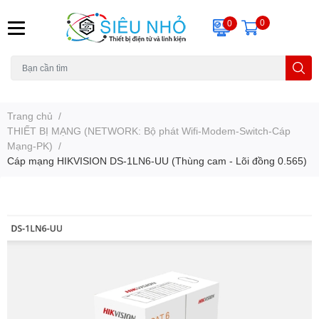
0
0
H6C
A23
THẺ NHỚ
KHUNG TREO
REMOTE
Trang chủ
/
THIẾT BỊ MẠNG (NETWORK: Bộ phát Wifi-Modem-Switch-Cáp
Mạng-PK)
/
Cáp mạng HIKVISION DS-1LN6-UU (Thùng cam - Lõi đồng 0.565)