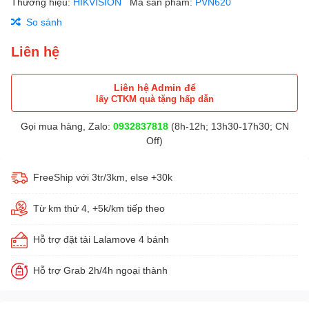
Thương hiệu:
HIKVISION
Mã sản phẩm:
PVN620
So sánh
Liên hệ
Liên hệ Admin để
lấy CTKM quà tặng hấp dẫn
Gọi mua hàng, Zalo:
0932837818
(8h-12h; 13h30-17h30; CN
Off)
FreeShip với 3tr/3km, else +30k
Từ km thứ 4, +5k/km tiếp theo
Hỗ trợ đặt tải Lalamove 4 bánh
Hỗ trợ Grab 2h/4h ngoại thành