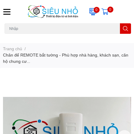
0
0
H6C
A23
THẺ NHỚ
KHUNG TREO
REMOTE
Trang chủ
/
Chân đế REMOTE bắt tường - Phù hợp nhà hàng, khách sạn, căn
hộ chung cư...