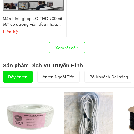
Màn hình ghép LG FHD 700 nit
55'' có đường viền đều nhau
0,44mm
Liên hệ
Xem tất cả
Sản phẩm Dịch Vụ Truyền Hình
Dây Anten
Anten Ngoài Trời
Bộ Khuếch Đại sóng