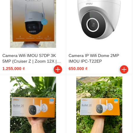
Camera Wifi IMOU S7DP 3K
Camera IP Wifi Dome 2MP
5MP (Cruiser Z | Zoom 12X |
IMOU IPC-T22EP
Outdoor | FullColor | Tích hợp
1.255.000 ₫
650.000 ₫
LOA, đàm thoại 2 chiều)