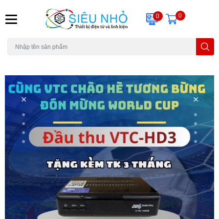
0
0
H6C
A23
THẺ NHỚ
KHUNG TREO
REMOTE