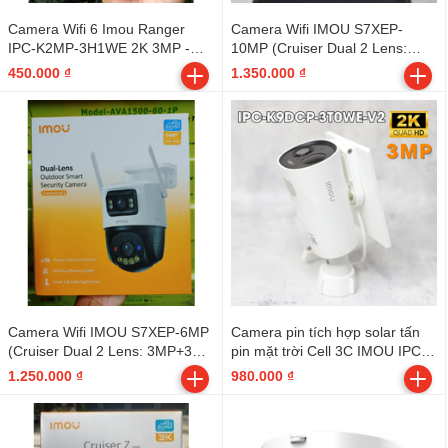
Camera Wifi 6 Imou Ranger
Camera Wifi IMOU S7XEP-
IPC-K2MP-3H1WE 2K 3MP -
10MP (Cruiser Dual 2 Lens:
Indoor
5MP+5MP | FullColor) - Outdoor
450.000 ₫
1.350.000 ₫
Camera Wifi IMOU S7XEP-6MP
Camera pin tích hợp solar tấn
(Cruiser Dual 2 Lens: 3MP+3MP
pin mặt trời Cell 3C IMOU IPC-
| FullColor) -Outdoor
K9DCP-3T0WE-V2 2K 3MP wifi,
1.250.000 ₫
980.000 ₫
đàm thoại 2 chiều, cảnh báo âm
thanh