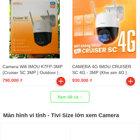
(D), Còi hú 110dB, Bullet 3) -
Outdoor
Camera Wifi IMOU K7FP-3MP
CAMERA 4G IMOU CRUISER
(Cruiser SC 3MP | Outdoor |
SC 4G - 3MP (Khe sim 4G |
FullColor)
Quay quét 360 | Đàm thoại 2
790.000 ₫
930.000 ₫
chiều | Đèn xanh đỏ | Mã: IPC-
K7FP-3H0TE) - Outdoor
Xem tất cả
Màn hình vi tính - Tivi Size lớn xem Camera