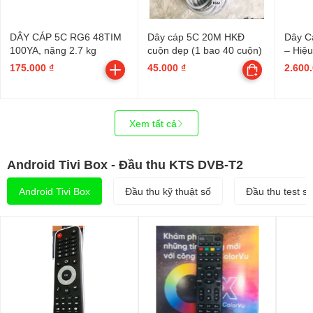
DÂY CÁP 5C RG6 48TIM
Dây cáp 5C 20M HKĐ
Dây C
100YA, nặng 2.7 kg
cuộn dẹp (1 bao 40 cuộn)
– Hiệ
Chính
175.000 ₫
45.000 ₫
2.600
Xem tất cả
Android Tivi Box - Đầu thu KTS DVB-T2
Android Tivi Box
Đầu thu kỹ thuật số
Đầu thu test só