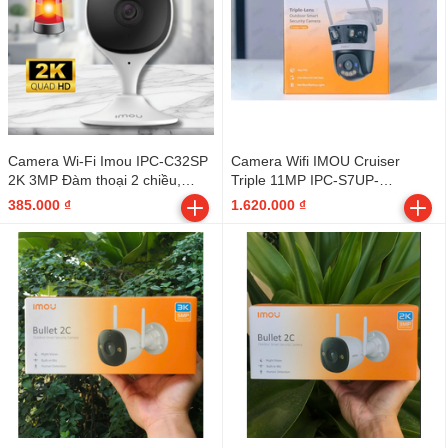
Camera Wi-Fi Imou IPC-C32SP
Camera Wifi IMOU Cruiser
2K 3MP Đàm thoại 2 chiều,
Triple 11MP IPC-S7UP-
Hồng ngoại tầm xa 10m - Indoor
11M0WED (5MP + 3MP+ 3MP) -
385.000 ₫
1.620.000 ₫
Outdoor