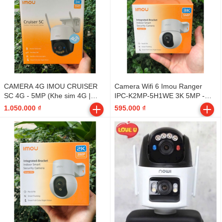
CAMERA 4G IMOU CRUISER
Camera Wifi 6 Imou Ranger
SC 4G - 5MP (Khe sim 4G |
IPC-K2MP-5H1WE 3K 5MP -
Quay quét 360 | Đàm thoại 2
Indoor
1.050.000 ₫
595.000 ₫
chiều | Đèn xanh đỏ | Mã: IPC-
K7FP-5H0TE) - Outdoor