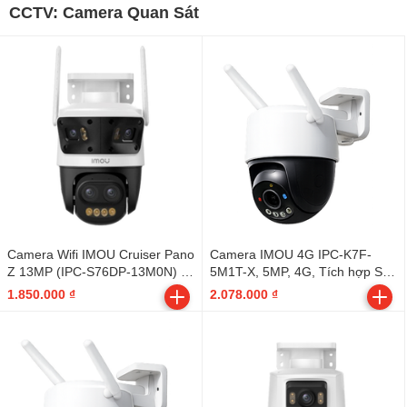
CCTV: Camera Quan Sát
Camera Wifi IMOU Cruiser Pano
Camera IMOU 4G IPC-K7F-
Z 13MP (IPC-S76DP-13M0N) -
5M1T-X, 5MP, 4G, Tích hợp SIM
Outdoor
Mobifone miễn phí DATA trọn
1.850.000 ₫
2.078.000 ₫
đời