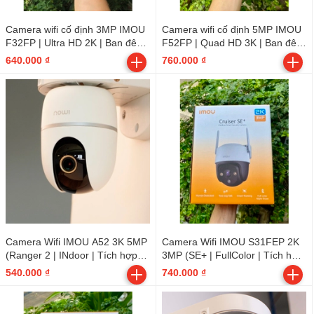
Camera wifi cố định 3MP IMOU
Camera wifi cố định 5MP IMOU
F32FP | Ultra HD 2K | Ban đêm
F52FP | Quad HD 3K | Ban đêm
có màu | Tích hợp micro |
có màu | Tích hợp micro |
640.000 ₫
760.000 ₫
Thùng 16c | Bullet 2E - Outdoor
Thùng 16c | Bullet 2E - Outdoor
Camera Wifi IMOU A52 3K 5MP
Camera Wifi IMOU S31FEP 2K
(Ranger 2 | INdoor | Tích hợp
3MP (SE+ | FullColor | Tích hợp
LOA, đàm thoại 2 chiều)
LOA, đàm thoại 2 chiều) -
540.000 ₫
740.000 ₫
Outdoor