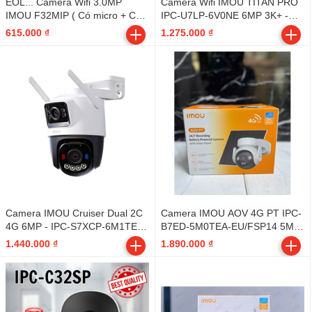
EOL... Camera Wifi 3.0MP
Camera Wifi IMOU TITAN PRO
IMOU F32MIP ( Có micro + Có
IPC-U7LP-6V0NE 6MP 3K+ -
Loa + hỗ trợ Đàm thoại 2 chiều
Outdoor
615.000 ₫
1.275.000 ₫
+ Vỏ sắt ) - Outdoor
Camera IMOU Cruiser Dual 2C
Camera IMOU AOV 4G PT IPC-
4G 6MP - IPC-S7XCP-6M1TED-
B7ED-5M0TEA-EU/FSP14 5MP
EU - Outdoor
4G - Outdoor
1.440.000 ₫
1.890.000 ₫