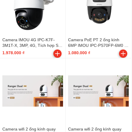
Camera IMOU 4G IPC-K7F-
Camera PoE PT 2 ống kính
3M1T-X, 3MP, 4G, Tích hợp SIM
6MP IMOU IPC-PS70FP-6M0 -
Mobifone miễn phí DATA trọn
Outdoor
1.978.000 ₫
1.080.000 ₫
đời
Camera wifi 2 ống kính quay
Camera wifi 2 ống kính quay