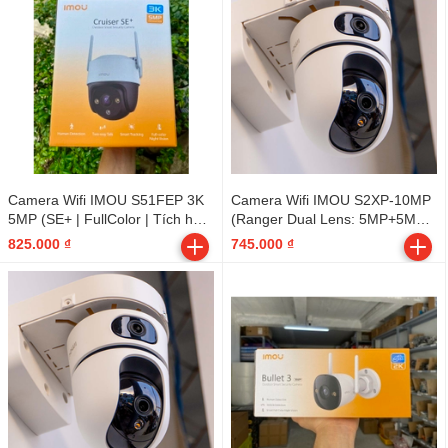
Camera Wifi IMOU S51FEP 3K
Camera Wifi IMOU S2XP-10MP
5MP (SE+ | FullColor | Tích hợp
(Ranger Dual Lens: 5MP+5MP |
LOA, đàm thoại 2 chiều) -
INdoor | FullColor)
825.000 ₫
745.000 ₫
Outdoor