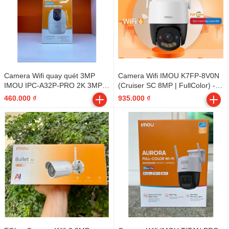
Camera Wifi quay quét 3MP
Camera Wifi IMOU K7FP-8V0N
IMOU IPC-A32P-PRO 2K 3MP
(Cruiser SC 8MP | FullColor) -
(Ranger 2 Pro) - Indoor
Outdoor
460.000 ₫
935.000 ₫