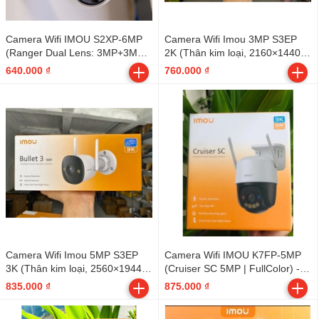
Camera Wifi IMOU S2XP-6MP
Camera Wifi Imou 3MP S3EP
(Ranger Dual Lens: 3MP+3MP |
2K (Thân kim loại, 2160×1440,
INdoor | FullColor)
2.8mm, Có Mic, Đàm thoại 2
640.000 ₫
760.000 ₫
chiều, Có màu 24/24, Phát hiện
con người - Xe, Góc nhìn 124°
(D), Còi hú 110dB, Bullet 3) -
Outdoor
Camera Wifi Imou 5MP S3EP
Camera Wifi IMOU K7FP-5MP
3K (Thân kim loại, 2560×1944,
(Cruiser SC 5MP | FullColor) -
2.8mm, Có Mic, Đàm thoại 2
Outdoor
835.000 ₫
875.000 ₫
chiều, Có màu 24/24, Phát hiện
con người - Xe, Góc nhìn 124°