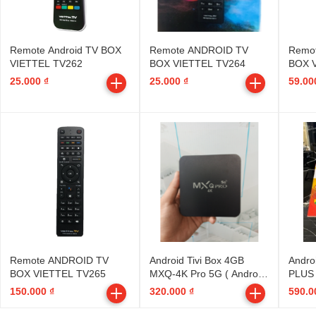
Remote Android TV BOX
Remote ANDROID TV
Remo
VIETTEL TV262
BOX VIETTEL TV264
BOX 
25.000 ₫
25.000 ₫
59.00
Remote ANDROID TV
Android Tivi Box 4GB
Andro
BOX VIETTEL TV265
MXQ-4K Pro 5G ( Android
PLUS 
11/4G/64G/Wi-Fi 5.0Ghz )
Bluet
150.000 ₫
320.000 ₫
590.0
--- không kèm dây HDMI -
32G)
-- BẢO HÀNH 6 THÁNG