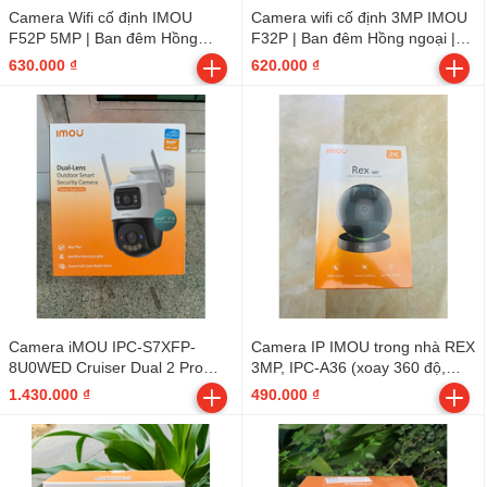
Camera Wifi cố định IMOU
Camera wifi cố định 3MP IMOU
F52P 5MP | Ban đêm Hồng
F32P | Ban đêm Hồng ngoại |
ngoại | Tích hợp micro | Thùng
Tích hợp micro | Thùng 16c |
630.000 ₫
620.000 ₫
16c | Bullet 2C - Outdoor
Bullet 2C - Outdoor
Camera iMOU IPC-S7XFP-
Camera IP IMOU trong nhà REX
8U0WED Cruiser Dual 2 Pro
3MP, IPC-A36 (xoay 360 độ,
8MP - Outdoor
đàm thoại, báo động) (Cái) -
1.430.000 ₫
490.000 ₫
Indoor