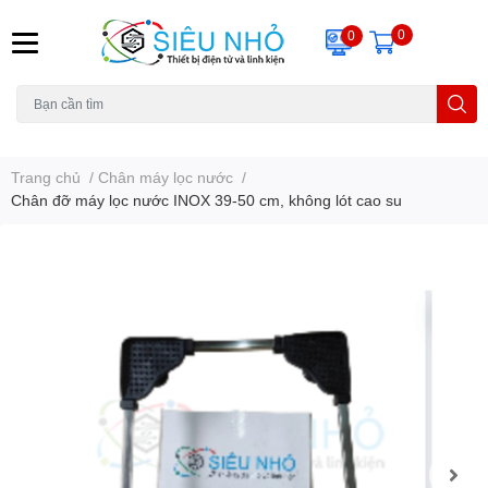
0
0
H6C
A23
THẺ NHỚ
KHUNG TREO
REMOTE
Trang chủ
/
Chân máy lọc nước
/
Chân đỡ máy lọc nước INOX 39-50 cm, không lót cao su