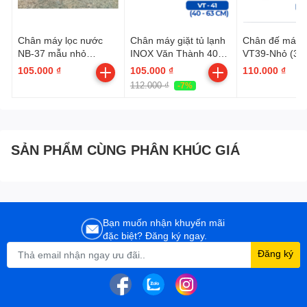
Chân máy lọc nước
Chân máy giặt tủ lạnh
Chân đế máy l
NB-37 mẫu nhỏ
INOX Văn Thành 40-
VT39-Nhỏ (3
(300mm-460mm)
63cm, ko có lót cao su
480mm) - có ló
105.000 ₫
105.000 ₫
110.000 ₫
(VT41 | Tải trọng: 9kg
(Thùng 50c Tặ
112.000 ₫
-7%
- 270 Lít )
BH 5 Năm)
SẢN PHẨM CÙNG PHÂN KHÚC GIÁ
Bạn muốn nhận khuyến mãi
đặc biệt? Đăng ký ngay.
Đăng ký