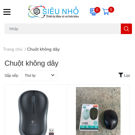
0
0
H6C
A23
THẺ NHỚ
KHUNG TREO
REMOTE
Trang chủ
/
Chuột không dây
Chuột không dây
Sắp xếp:
Thứ tự
Lọc