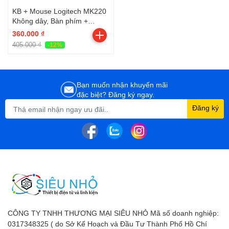
KB + Mouse Logitech MK220
Không dây, Bàn phím +
Chuột, chống thấm, xa 10m,
360.000 ₫
pin tuổi thọ cao. Thiết kế nhỏ
405.000 ₫
-12%
gọn ( BH 3 Năm)
Bạn muốn nhận khuyến mãi
đặc biệt? Đăng ký ngay.
Đăng ký
CÔNG TY TNHH THƯƠNG MẠI SIÊU NHỎ Mã số doanh nghiệp:
0317348325 ( do Sở Kế Hoạch và Đầu Tư Thành Phố Hồ Chí