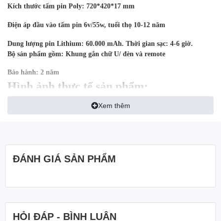
Kích thước tấm pin Poly: 720*420*17 mm
Điện áp đầu vào tấm pin 6v/55w, tuổi thọ 10-12 năm
Dung
lượng
pin
Lithium:
60.000
mAh.
Thời
gian
sạc:
4-6
giờ.
Bộ
sản
phẩm
gồm:
Khung
gắn
chữ
U/
đèn
và
remote
Bảo hành: 2 năm
Hình ảnh thực tế sản phẩm:
Xem thêm
CTY Điện Tử Siêu Nhỏ
www.sieunho.net
ĐÁNH GIÁ SẢN PHẨM
♥️275, Nhật Tảo | 🕖8h-18h | 😁CN off
HỎI ĐÁP - BÌNH LUẬN