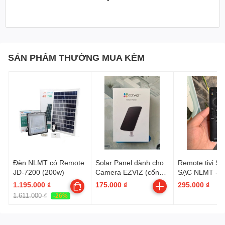
SẢN PHẨM THƯỜNG MUA KÈM
Đèn NLMT có Remote
Solar Panel dành cho
Remote tivi 
JD-7200 (200w)
Camera EZVIZ (cổng
SẠC NLMT - 
Micro USB 6W) công
01432C - Voic
1.195.000 ₫
175.000 ₫
295.000 ₫
suất thực, ánh sáng
đen | Loại ngắ
1.611.000 ₫
-26%
phòng vẫn lên điện !!!