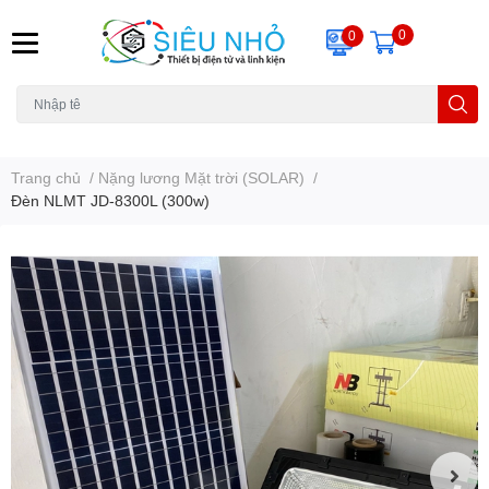
0
0
H6C
A23
THẺ NHỚ
KHUNG TREO
REMOTE
Trang chủ
/
Nặng lương Mặt trời (SOLAR)
/
Đèn NLMT JD-8300L (300w)