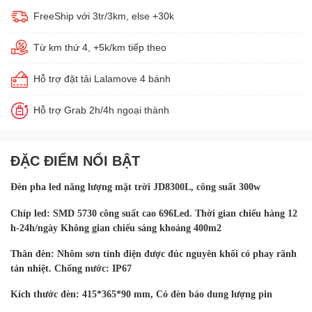
FreeShip với 3tr/3km, else +30k
Từ km thứ 4, +5k/km tiếp theo
Hỗ trợ đặt tải Lalamove 4 bánh
Hỗ trợ Grab 2h/4h ngoại thành
ĐẶC ĐIỂM NỔI BẬT
Đèn pha led năng lượng mặt trời JD8300L, công suất 300w
Chíp
led:
SMD
5730
công
suất
cao
696Led.
Thời
gian
chiếu
hàng
12
h-24h/ngày Không gian chiếu sáng khoảng
400m2
Thân
đèn:
Nhôm
sơn
tỉnh
điện
được
đúc
nguyên
khối
có
phay
rãnh
tản
nhiệt.
Chống nước:
IP67
Kích thước đèn: 415*365*90 mm, Có đèn báo dung lượng pin