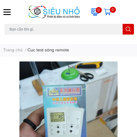
0
0
H6C
A23
THẺ NHỚ
KHUNG TREO
REMOTE
Trang chủ
/
Cục test sóng remote