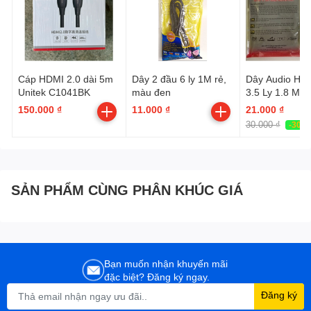
Cáp HDMI 2.0 dài 5m
Dây 2 đầu 6 ly 1M rẻ,
Dây Audio HJ
Unitek C1041BK
màu đen
3.5 Ly 1.8 Mét
150.000 ₫
11.000 ₫
21.000 ₫
30.000 ₫
-30%
SẢN PHẨM CÙNG PHÂN KHÚC GIÁ
Bạn muốn nhận khuyến mãi
đặc biệt? Đăng ký ngay.
Đăng ký