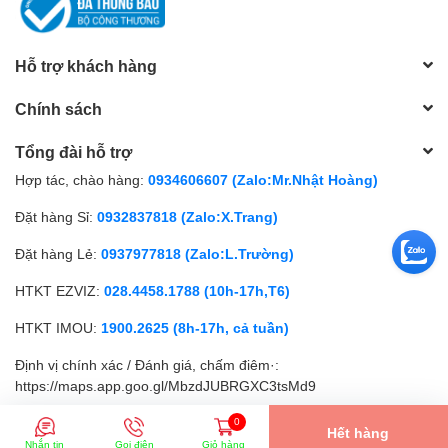
Hỗ trợ khách hàng
Chính sách
Tổng đài hỗ trợ
Hợp tác, chào hàng:
0934606607 (Zalo:Mr.Nhật Hoàng)
Đặt hàng Sỉ:
0932837818 (Zalo:X.Trang)
Đặt hàng Lẻ:
0937977818 (Zalo:L.Trường)
HTKT EZVIZ:
028.4458.1788 (10h-17h,T6)
HTKT IMOU:
1900.2625 (8h-17h, cả tuần)
Định vị chính xác / Đánh giá, chấm điêm·:
https://maps.app.goo.gl/MbzdJUBRGXC3tsMd9
0
Hết hàng
© Bản quyền thuộc về
SIÊU NHỎ
| Cung cấp bởi
Sapo
Nhắn tin
Gọi điện
Giỏ hàng