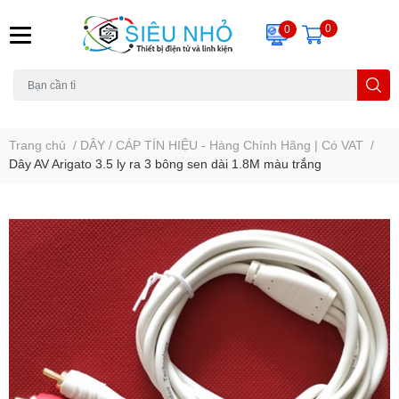
0
0
H6C
A23
THẺ NHỚ
KHUNG TREO
REMOTE
Trang chủ
/
DÂY / CÁP TÍN HIỆU - Hàng Chính Hãng | Có VAT
/
Dây AV Arigato 3.5 ly ra 3 bông sen dài 1.8M màu trắng