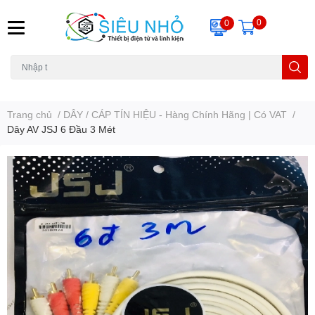
0
0
H6C
A23
THẺ NHỚ
KHUNG TREO
REMOTE
Trang chủ
/
DÂY / CÁP TÍN HIỆU - Hàng Chính Hãng | Có VAT
/
Dây AV JSJ 6 Đầu 3 Mét