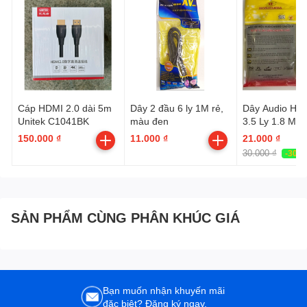
Cáp HDMI 2.0 dài 5m
Dây 2 đầu 6 ly 1M rẻ,
Dây Audio HJ
Unitek C1041BK
màu đen
3.5 Ly 1.8 Mét
150.000 ₫
11.000 ₫
21.000 ₫
30.000 ₫
-30%
SẢN PHẨM CÙNG PHÂN KHÚC GIÁ
Bạn muốn nhận khuyến mãi
đặc biệt? Đăng ký ngay.