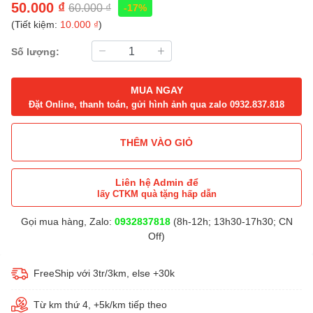
50.000 ₫
60.000 ₫
-17%
(Tiết kiệm:
10.000 ₫
)
Số lượng:
MUA NGAY
Đặt Online, thanh toán, gửi hình ảnh qua zalo 0932.837.818
THÊM VÀO GIỎ
Liên hệ Admin để
lấy CTKM quà tặng hấp dẫn
Gọi mua hàng, Zalo:
0932837818
(8h-12h; 13h30-17h30; CN
Off)
FreeShip với 3tr/3km, else +30k
Từ km thứ 4, +5k/km tiếp theo