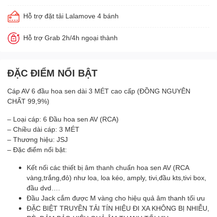
Hỗ trợ đặt tải Lalamove 4 bánh
Hỗ trợ Grab 2h/4h ngoại thành
ĐẶC ĐIỂM NỔI BẬT
Cáp AV 6 đầu hoa sen dài 3 MÉT cao cấp (ĐỒNG NGUYÊN
CHẤT 99,9%)
– Loại cáp: 6 Đầu hoa sen AV (RCA)
– Chiều dài cáp: 3 MÉT
– Thương hiệu: JSJ
– Đặc điểm nổi bật:
Kết nối các thiết bị âm thanh chuẩn hoa sen AV (RCA
vàng,trắng,đỏ) như loa, loa kéo, amply, tivi,đầu kts,tivi box,
đầu dvd….
Đầu Jack cắm được M vàng cho hiệu quả âm thanh tối ưu
ĐẶC BIỆT TRUYỀN TẢI TÍN HIỆU ĐI XA KHÔNG BỊ NHIỄU,