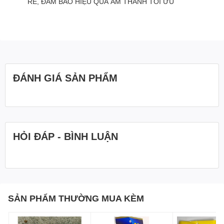
RÈ, ĐẢM BẢO HIỆU QUẢ ÂM THANH TỐI ƯU
ĐÁNH GIÁ SẢN PHẨM
HỎI ĐÁP - BÌNH LUẬN
SẢN PHẨM THƯỜNG MUA KÈM