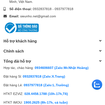
Minh, Việt Nam.
Số điện thoại:
0932837818
-
0937977818
Email:
sieunho.net@gmail.com
Hỗ trợ khách hàng
Chính sách
Tổng đài hỗ trợ
Hợp tác, chào hàng:
0934606607 (Zalo:Mr.Nhật Hoàng)
Đặt hàng Sỉ:
0932837818 (Zalo:X.Trang)
Đặt hàng Lẻ:
0937977818 (Zalo:L.Trường)
HTKT EZVIZ:
028.4458.1788 (10h-17h,T6)
HTKT IMOU:
1900.2625 (8h-17h, cả tuần)