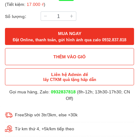
(Tiết kiệm:
17.000 ₫
)
Số lượng:
MUA NGAY
Đặt Online, thanh toán, gửi hình ảnh qua zalo 0932.837.818
THÊM VÀO GIỎ
Liên hệ Admin để
lấy CTKM quà tặng hấp dẫn
Gọi mua hàng, Zalo:
0932837818
(8h-12h; 13h30-17h30; CN
Off)
FreeShip với 3tr/3km, else +30k
Từ km thứ 4, +5k/km tiếp theo