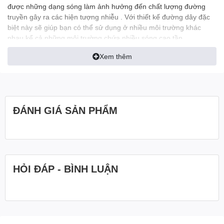
được những dạng sóng làm ảnh hưởng đến chất lượng đường
truyền gây ra các hiện tượng nhiễu . Với thiết kế đường dây đặc
biệt này sẽ giúp bạn có thể sử dụng ở nhiều môi trường khác
nhau kể cả những môi trường chứa nhiều sóng cao tần .
Xem thêm
ĐÁNH GIÁ SẢN PHẨM
HỎI ĐÁP - BÌNH LUẬN