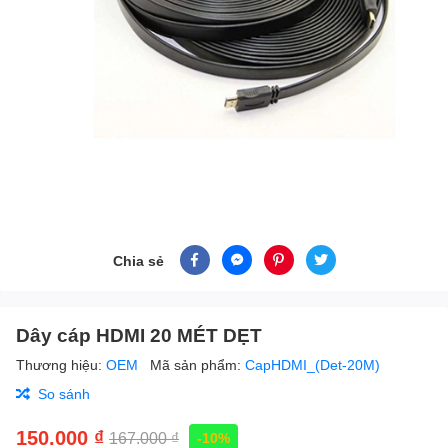
Chia sẻ
Dây cáp HDMI 20 MÉT DẸT
Thương hiệu:
OEM
Mã sản phẩm:
CapHDMI_(Det-20M)
So sánh
150.000 ₫
167.000 ₫
-10%