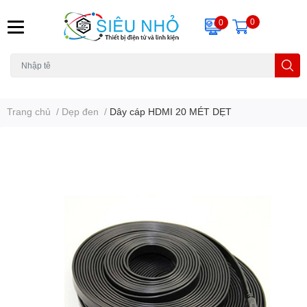
0
0
H6C
A23
THẺ NHỚ
KHUNG TREO
REMOTE
Trang chủ
/
Dẹp đen
/
Dây cáp HDMI 20 MÉT DẸT