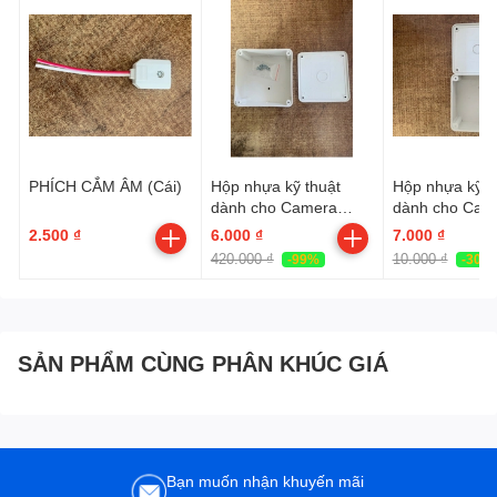
PHÍCH CẮM ÂM (Cái)
Hộp nhựa kỹ thuật
Hộp nhựa kỹ t
dành cho Camera
dành cho Cam
(11cmx11cmx5cm |
(12cmx12cmx5
2.500 ₫
6.000 ₫
7.000 ₫
Thùng 100c | HKT
Thùng 100c | 
420.000 ₫
10.000 ₫
-99%
-30%
11cm )
12cm )
SẢN PHẨM CÙNG PHÂN KHÚC GIÁ
Bạn muốn nhận khuyến mãi