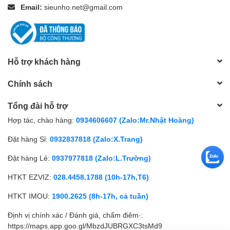
Email:
sieunho.net@gmail.com
Hỗ trợ khách hàng
Chính sách
Tổng đài hỗ trợ
Hợp tác, chào hàng:
0934606607 (Zalo:Mr.Nhật Hoàng)
Đặt hàng Sỉ:
0932837818 (Zalo:X.Trang)
Đặt hàng Lẻ:
0937977818 (Zalo:L.Trường)
HTKT EZVIZ:
028.4458.1788 (10h-17h,T6)
HTKT IMOU:
1900.2625 (8h-17h, cả tuần)
Định vị chính xác / Đánh giá, chấm điêm·:
https://maps.app.goo.gl/MbzdJUBRGXC3tsMd9