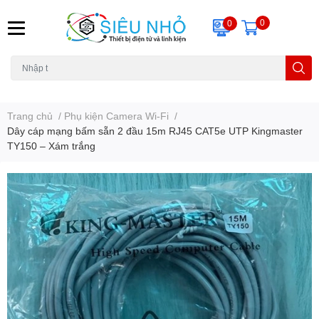
0
0
H6C
A23
THẺ NHỚ
KHUNG TREO
REMOTE
Trang chủ
/
Phụ kiện Camera Wi-Fi
/
Dây cáp mạng bấm sẵn 2 đầu 15m RJ45 CAT5e UTP Kingmaster
TY150 – Xám trắng