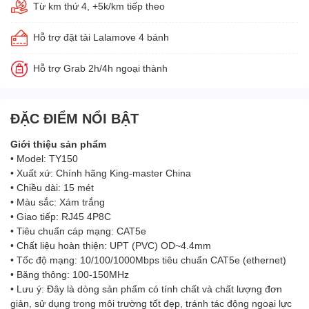
Từ km thứ 4, +5k/km tiếp theo
Hỗ trợ đặt tải Lalamove 4 bánh
Hỗ trợ Grab 2h/4h ngoại thành
ĐẶC ĐIỂM NỔI BẬT
Giới thiệu sản phẩm
• Model: TY150
• Xuất xứ: Chính hãng King-master China
• Chiều dài: 15 mét
• Màu sắc: Xám trắng
• Giao tiếp: RJ45 4P8C
• Tiêu chuẩn cáp mạng: CAT5e
• Chất liệu hoàn thiện: UPT (PVC) OD~4.4mm
• Tốc độ mạng: 10/100/1000Mbps tiêu chuẩn CAT5e (ethernet)
• Băng thông: 100-150MHz
• Lưu ý: Đây là dòng sản phẩm có tính chất và chất lượng đơn
giản, sử dụng trong môi trường tốt đẹp, tránh tác động ngoại lực