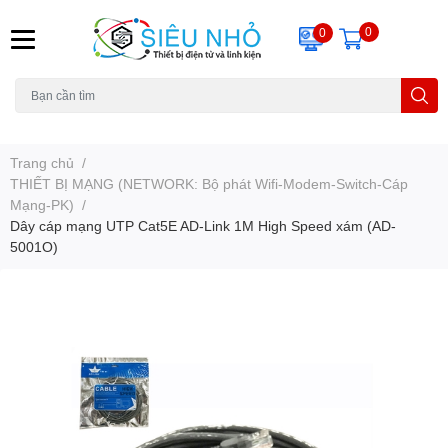
0
0
H6C
A23
THẺ NHỚ
KHUNG TREO
REMOTE
Trang chủ
/
THIẾT BỊ MẠNG (NETWORK: Bộ phát Wifi-Modem-Switch-Cáp
Mạng-PK)
/
Dây cáp mạng UTP Cat5E AD-Link 1M High Speed xám (AD-
5001O)