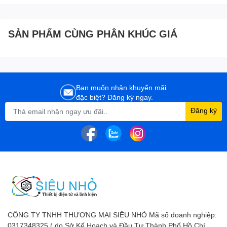
SẢN PHẨM CÙNG PHÂN KHÚC GIÁ
Bạn muốn nhận khuyến mãi
đặc biệt? Đăng ký ngay.
Đăng ký
CÔNG TY TNHH THƯƠNG MẠI SIÊU NHỎ Mã số doanh nghiệp:
0317348325 ( do Sở Kế Hoạch và Đầu Tư Thành Phố Hồ Chí