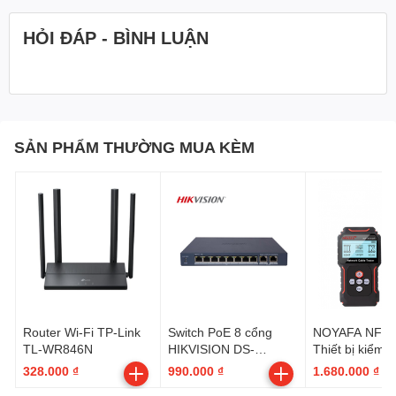
HỎI ĐÁP - BÌNH LUẬN
SẢN PHẨM THƯỜNG MUA KÈM
Router Wi-Fi TP-Link
Switch PoE 8 cổng
NOYAFA NF-82
TL-WR846N
HIKVISION DS-
Thiết bị kiểm t
3E1310P-EI/M
mạng
328.000 ₫
990.000 ₫
1.680.000 ₫