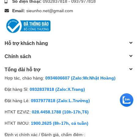
Số điện thoại:
0932837818
-
0937977818
Email:
sieunho.net@gmail.com
Hỗ trợ khách hàng
Chính sách
Tổng đài hỗ trợ
Hợp tác, chào hàng:
0934606607 (Zalo:Mr.Nhật Hoàng)
Đặt hàng Sỉ:
0932837818 (Zalo:X.Trang)
Đặt hàng Lẻ:
0937977818 (Zalo:L.Trường)
HTKT EZVIZ:
028.4458.1788 (10h-17h,T6)
HTKT IMOU:
1900.2625 (8h-17h, cả tuần)
Định vị chính xác / Đánh giá, chấm điêm·: