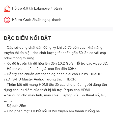
Hỗ trợ đặt tải Lalamove 4 bánh
Hỗ trợ Grab 2h/4h ngoại thành
ĐẶC ĐIỂM NỔI BẬT
– Cáp sử dụng chất dẫn đồng kỵ khí có độ bền cao, khả năng
truyền tải tín hiệu cho chất lượng tốt nhất, gấp 50 lần so với cáp
hdmi thông thường.
-Tốc độ truyền tải dữ liệu lên đến 10,2 Gb/s. Hỗ trợ các video 3D.
– Hỗ trợ video độ phân giải cao lên đến 60Hz.
– Hỗ trợ các chuẩn âm thanh độ phân giải cao Dolby TrueHD
vàDTS-HD Master Audio. Tương thích HDCP.
– Thêm kết nối mạng HDMI tốc độ cao cho phép người dùng tận
dụng các ưu điểm của thiết bị hỗ trợ IP qua cáp HDMI.
– Sử dụng cho máy tính, máy chiếu, laptop, đầu kỹ thuật số, tivi,
…….
– Độ dài: 25m
– Cho phép một TV kết nối HDMI truyền âm thanh xuống hệ