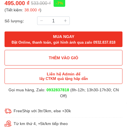
495.000 ₫
533.000 ₫
-7%
(Tiết kiệm:
38.000 ₫
)
Số lượng:
MUA NGAY
Đặt Online, thanh toán, gửi hình ảnh qua zalo 0932.837.818
THÊM VÀO GIỎ
Liên hệ Admin để
lấy CTKM quà tặng hấp dẫn
Gọi mua hàng, Zalo:
0932837818
(8h-12h; 13h30-17h30; CN
Off)
FreeShip với 3tr/3km, else +30k
Từ km thứ 4, +5k/km tiếp theo