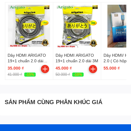
Dây HDMI ARIGATO
Dây HDMI ARIGATO
Dây HDMI/ HD
19+1 chuẩn 2.0 dài
19+1 chuẩn 2.0 dài 3M
2.0 ( Có hộp) 
1.5M
thường
35.000 ₫
45.000 ₫
55.000 ₫
41.000 ₫
50.000 ₫
-15%
-10%
SẢN PHẨM CÙNG PHÂN KHÚC GIÁ