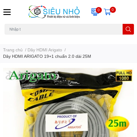
0
0
H6C
A23
THẺ NHỚ
KHUNG TREO
REMOTE
Trang chủ
/
Dây HDMI Arigato
/
Dây HDMI ARIGATO 19+1 chuẩn 2.0 dài 25M