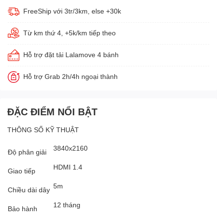
FreeShip với 3tr/3km, else +30k
Từ km thứ 4, +5k/km tiếp theo
Hỗ trợ đặt tải Lalamove 4 bánh
Hỗ trợ Grab 2h/4h ngoại thành
ĐẶC ĐIỂM NỔI BẬT
THÔNG SỐ KỸ THUẬT
3840x2160
Độ phân giải
HDMI 1.4
Giao tiếp
5m
Chiều dài dây
12 tháng
Bảo hành