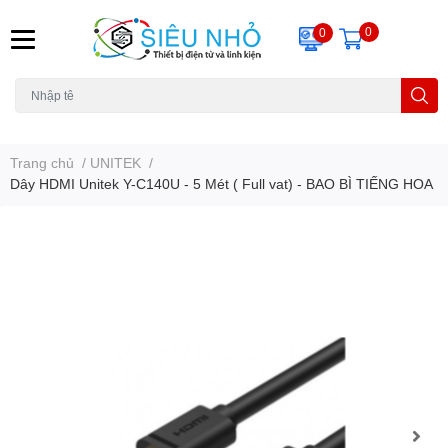
0
0
H6C
A23
THẺ NHỚ
KHUNG TREO
REMOTE
Trang chủ
/
UNITEK
/
Dây HDMI Unitek Y-C140U - 5 Mét ( Full vat) - BAO BÌ TIẾNG HOA