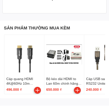
SẢN PHẨM THƯỜNG MUA KÈM
Cable HDMI Unitek Y-C 140U với chất lượng hình ảnh tốt độ phân
giải hỗ trợ lên đến 4K*2K và hỗ trợ tốt các chương trình 3D. Giải
pháp lý tưởng cho các công trình, dự án, giải trí tại gia...
Cáp quang HDMI
Bộ kéo dài HDMI to
Cáp USB san
4K@60Hz 10m
Lan 60m chính hãng
RS232 Unitek 
UNITEK C11072BK
Unitek V178A
(dùng cho cân
496.000 ₫
650.000 ₫
240.000 ₫
UWAN)