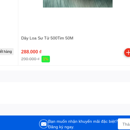
Dây Loa Sư Tử 500Tim 50M
288.000 ₫
ết hàng
290.000 ₫
1%
Bạn muốn nhận khuyến mãi đặc biệt?
Đăng ký ngay.