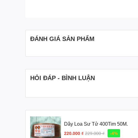
ĐÁNH GIÁ SẢN PHẨM
HỎI ĐÁP - BÌNH LUẬN
Dây Loa Sư Tử 400Tim 50M.
220.000 ₫
229.000 ₫
-4%