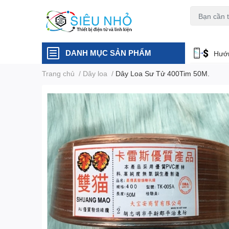
H6C
A23
DANH MỤC SẢN PHẨM
Hướn
Trang chủ
/
Dây loa
/
Dây Loa Sư Tử 400Tim 50M.