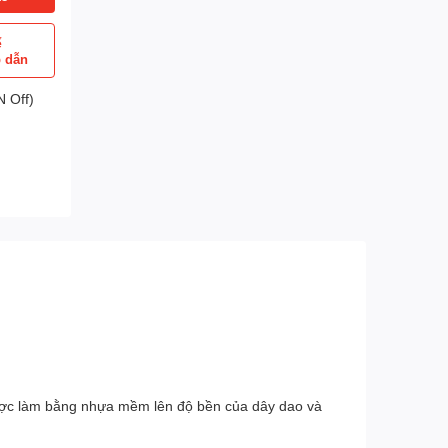
ể
p dẫn
 Off)
 được làm bằng nhựa mềm lên độ bền của dây dao và