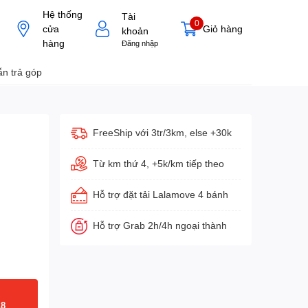
Hệ thống
Tài
0
cửa
Giỏ hàng
khoản
hàng
Đăng nhập
n trả góp
FreeShip với 3tr/3km, else +30k
Từ km thứ 4, +5k/km tiếp theo
Hỗ trợ đặt tải Lalamove 4 bánh
Hỗ trợ Grab 2h/4h ngoại thành
18