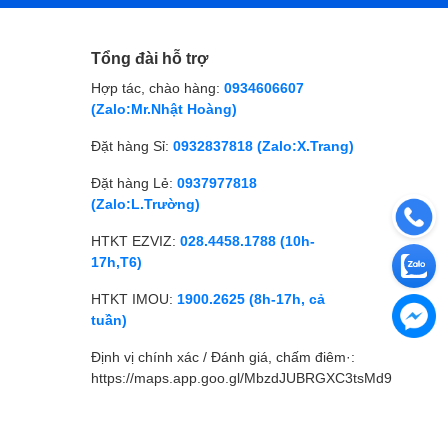
Tổng đài hỗ trợ
Hợp tác, chào hàng:
0934606607
(Zalo:Mr.Nhật Hoàng)
Đặt hàng Sỉ:
0932837818 (Zalo:X.Trang)
Đặt hàng Lẻ:
0937977818
(Zalo:L.Trường)
HTKT EZVIZ:
028.4458.1788 (10h-
17h,T6)
HTKT IMOU:
1900.2625 (8h-17h, cả
tuần)
Định vị chính xác / Đánh giá, chấm điêm·:
https://maps.app.goo.gl/MbzdJUBRGXC3tsMd9