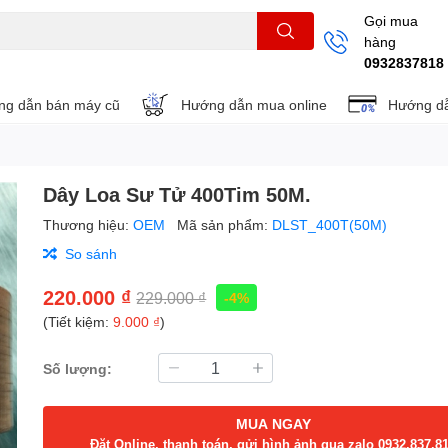
Gọi mua
hàng
THẺ NHỚ
KHUNG TREO
REMOTE
0932837818
g dẫn bán máy cũ
Hướng dẫn mua online
Hướng dẫ
Dây Loa Sư Tử 400Tim 50M.
Thương hiệu:
OEM
Mã sản phẩm:
DLST_400T(50M)
So sánh
220.000 ₫
229.000 ₫
-4%
(Tiết kiệm:
9.000 ₫
)
Số lượng:
MUA NGAY
Đặt Online, thanh toán, gửi hình ảnh qua zalo 0932.837.8