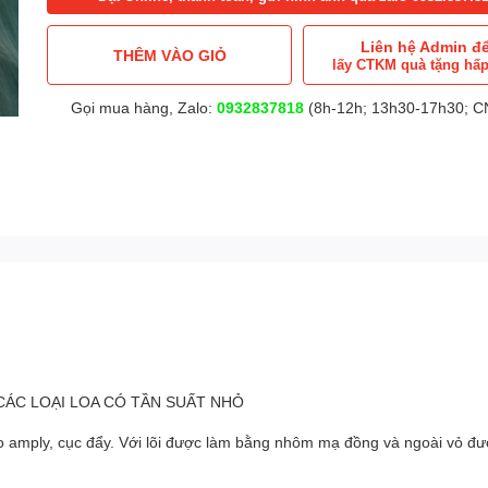
Liên hệ Admin đ
THÊM VÀO GIỎ
lấy CTKM quà tặng hấ
Gọi mua hàng, Zalo:
0932837818
(8h-12h; 13h30-17h30; CN
CÁC LOẠI LOA CÓ TẦN SUẤT NHỎ
 vào amply, cục đẩy. Với lõi được làm bằng nhôm mạ đồng và ngoài vỏ