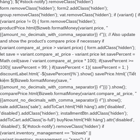
hàng'); $('#stock-notify').removeClass('hidden')
form.removeClass('hidden'); form2.addClass('hidden');
group.removeClass('hidden'); vat.removeClass('hidden'); if (variant) { if
(variant.price != 0) { form.removeClass('hidden');
productPrice.html(Bizweb.formatMoney(variant.price, "
{{amount_no_decimals_with_comma_separator}} ₫")); // Also update
and show the product's compare price if necessary if
(variant.compare_at_price > variant.price) { form.addClass('hidden');
let save = variant.compare_at_price - variant.price let savePercent =
Math.ceil(save / variant.compare_at_price * 100); if(savePercent >=
100){ savePercent = 99; } if(savePercent < 1){ savePercent = 1; }
discountLabel.html(`-${savePercent}%`).show() savePrice.html(`(Tiết
kiệm
${Bizweb.formatMoney(save, "
{{amount_no_decimals_with_comma_separator}} ₫")}
)`).show();
comparePrice.html(Bizweb.formatMoney(variant.compare_at_price, "
{{amount_no_decimals_with_comma_separator}} ₫")).show();
sale.addClass('sale'); addToCart.html('
Hết hàng
').attr('disabled',
'disabled').addClass('hidden'); installmentBtn.addClass('hidden');
addToCart.addClass('is-full') buyNow.html('
Hết hàng
').attr('disabled',
'disabled'); $('#stock-notify').removeClass('hidden') if
(variant.inventory_management == "bizweb" ||
variant.inventory_management == "sapo") { if