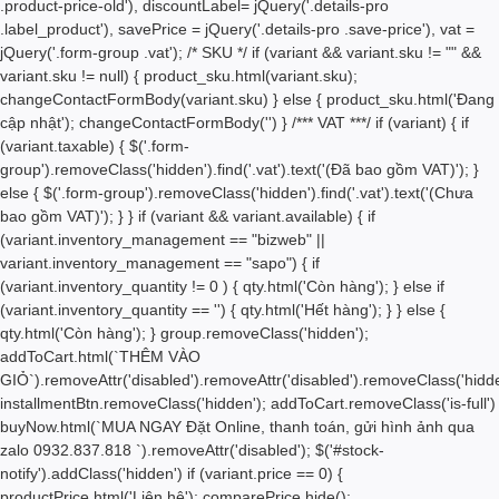
.product-price-old'), discountLabel= jQuery('.details-pro
.label_product'), savePrice = jQuery('.details-pro .save-price'), vat =
jQuery('.form-group .vat'); /* SKU */ if (variant && variant.sku != "" &&
variant.sku != null) { product_sku.html(variant.sku);
changeContactFormBody(variant.sku) } else { product_sku.html('Đang
cập nhật'); changeContactFormBody('') } /*** VAT ***/ if (variant) { if
(variant.taxable) { $('.form-
group').removeClass('hidden').find('.vat').text('(Đã bao gồm VAT)'); }
else { $('.form-group').removeClass('hidden').find('.vat').text('(Chưa
bao gồm VAT)'); } } if (variant && variant.available) { if
(variant.inventory_management == "bizweb" ||
variant.inventory_management == "sapo") { if
(variant.inventory_quantity != 0 ) { qty.html('
Còn hàng'); } else if
(variant.inventory_quantity == '') { qty.html('
Hết hàng'); } } else {
qty.html('
Còn hàng'); } group.removeClass('hidden');
addToCart.html(`THÊM VÀO
GIỎ`).removeAttr('disabled').removeAttr('disabled').removeClass('hidde
installmentBtn.removeClass('hidden'); addToCart.removeClass('is-full')
buyNow.html(`MUA NGAY
Đặt Online, thanh toán, gửi hình ảnh qua
zalo 0932.837.818
`).removeAttr('disabled'); $('#stock-
notify').addClass('hidden') if (variant.price == 0) {
productPrice.html('Liên hệ'); comparePrice.hide();