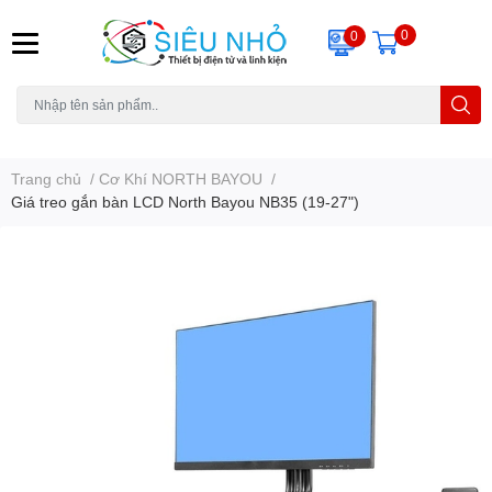
0
0
H6C
A23
THẺ NHỚ
KHUNG TREO
REMOTE
Trang chủ
/
Cơ Khí NORTH BAYOU
/
Giá treo gắn bàn LCD North Bayou NB35 (19-27")