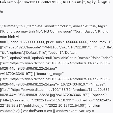
Giờ làm việc: 8h-12h+13h30-17h30 ( trừ Chủ nhật, Ngày lễ nghỉ)
\n
","summary":null,"template_layout":"product","available":true,"tags":
["Khung treo máy tính NB","NB Coming soon","North Bayou","Khung
màn hình vi
tính"],"price":1650000.0000,"price_min":1650000.0000,"price_max":1
------------------------------------------------
[{"id":78764920,"barcode":"PVN1188","sku":"PVN1188","unit":null,"title"
Title","options":["Default Title"],"option1":"Default
Sản phẩm được phân phối bởi:
Title","option2":null,"option3":null,"available":true,"taxable":false,
{"src":"https://bizweb.dktcdn.net/100/453/524/products/11-ad20c639-
b028-44bf-9f36-d98d3f122e2d.jpg?
CÔNG TY TNHH THƯƠNG MẠI SIÊU
v=1672043346197"}}],"featured_image":
{"src":"https://bizweb.dktcdn.net/100/453/524/products/11-ad20c639-
NHỎ
b028-44bf-9f36-d98d3f122e2d.jpg?v=1672043346197"},"images":
[{"src":"https://bizweb.dktcdn.net/100/453/524/products/11-ad20c639-
- Ship/COD - Zalo Xuân Trang:
b028-44bf-9f36-d98d3f122e2d.jpg?v=1672043346197"}],"options":
["Title"],"created_on":"2022-12-26T15:18:33","modified_on":"2025-05-
0932.837.818
22T15:35:21","published_on":"2022-10-13T21:54:00"} function
validate(evt) { var theEvent = evt || window.event; var key =