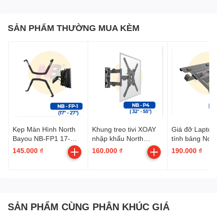
SẢN PHẨM THƯỜNG MUA KÈM
Kẹp Màn Hình North
Khung treo tivi XOAY
Giá đỡ Laptop
Bayou NB-FP1 17-
nhập khẩu North
tính bảng Nor
27inch Cho Màn Hình
Bayou P4 Hộp đen
FP-2 (10"-17")
145.000 ₫
160.000 ₫
190.000 ₫
Không Có Lỗ Bắt Vít
(32"-55" | Thùng 5 cái
| Qui cách 1 cái: 3kg -
33x26x6cm)
SẢN PHẨM CÙNG PHÂN KHÚC GIÁ