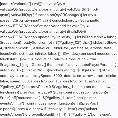
[name="variantId"]').val()) let validQty =
validateQty(productDetail,variantId, qty) validQty && $('.pd-
qtym').val(validQty) } function onQtyCRChange(){ let qty =
parseInt($('.cr-qty-input').val()) console.log(qty) let variantId =
window.EGACRAddonSettings.variantId let validQty =
validateQty(productDetail,variantId, qty) if(validQty){
window.EGACRAddon.updateQty(validQty) } } let isProductInit = false;
$(document).ready(function (e) { $('#gallery_02').slick({ slidesToShow:
4, slidesToScroll: 1, asNavFor: '.slider-for', dots: false, arrows: false,
focusOnSelect: true, infinite: false, }); $(window).on('scroll mousemove
touchstart',()=>{ if(isProductInit) return isProductInit = true
$('#gallery_1').lightGallery({ thumbnail: false, youtubePlayerParams: {
autoplay: 1 } }); var wDW = $(window).width(); $('#gallery_1').slick({
autoplay: false, autoplaySpeed: 6000, dots: false, arrows: true, infinite:
false, speed: 300, slidesToShow: 1, slidesToScroll: 1, asNavFor:
'#gallery_02' }) let prevPos = 0 $('#gallery_1 .item').on('mousedown',
function(e){ prevPos = e.pageX $(this).one('mouseup', function(e){
$(this).off('mousemove'); $('#gallery_1 .item').css('pointer-
events','initial') }).on('mousemove', function(e){ if(prevPos !==
e.pageX){ prev = e.pageX $('#gallery_1 .item').css('pointer-
events','none') e.preventDefault() } }); }); $('#gallery_1').on('swipe',