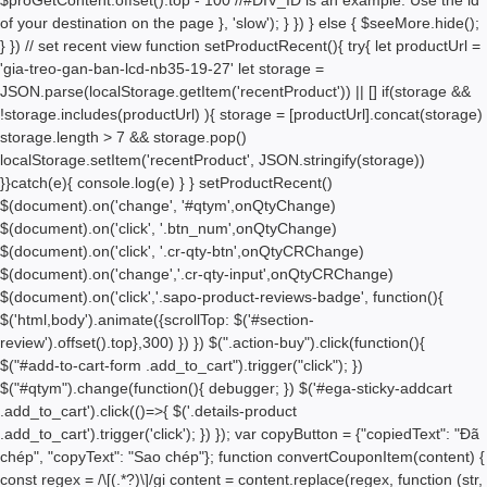
of your destination on the page }, 'slow'); } }) } else { $seeMore.hide();
} }) // set recent view function setProductRecent(){ try{ let productUrl =
'gia-treo-gan-ban-lcd-nb35-19-27' let storage =
JSON.parse(localStorage.getItem('recentProduct')) || [] if(storage &&
!storage.includes(productUrl) ){ storage = [productUrl].concat(storage)
storage.length > 7 && storage.pop()
localStorage.setItem('recentProduct', JSON.stringify(storage))
}}catch(e){ console.log(e) } } setProductRecent()
$(document).on('change', '#qtym',onQtyChange)
$(document).on('click', '.btn_num',onQtyChange)
$(document).on('click', '.cr-qty-btn',onQtyCRChange)
$(document).on('change','.cr-qty-input',onQtyCRChange)
$(document).on('click','.sapo-product-reviews-badge', function(){
$('html,body').animate({scrollTop: $('#section-
review').offset().top},300) }) }) $(".action-buy").click(function(){
$("#add-to-cart-form .add_to_cart").trigger("click"); })
$("#qtym").change(function(){ debugger; }) $('#ega-sticky-addcart
.add_to_cart').click(()=>{ $('.details-product
.add_to_cart').trigger('click'); }) }); var copyButton = {"copiedText": "Đã
chép", "copyText": "Sao chép"}; function convertCouponItem(content) {
const regex = /\[(.*?)\]/gi content = content.replace(regex, function (str,