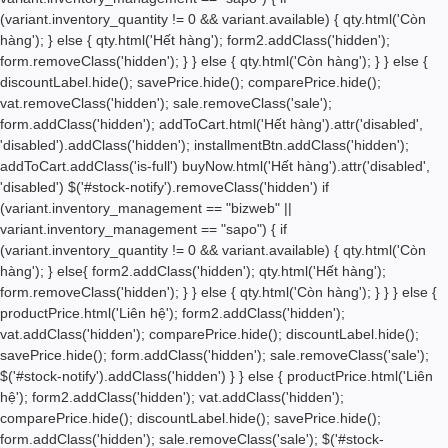
(variant.inventory_quantity != 0 && variant.available) { qty.html('
Còn
hàng'); } else { qty.html('
Hết hàng'); form2.addClass('hidden');
form.removeClass('hidden'); } } else { qty.html('
Còn hàng'); } } else {
discountLabel.hide(); savePrice.hide(); comparePrice.hide();
vat.removeClass('hidden'); sale.removeClass('sale');
form.addClass('hidden'); addToCart.html('
Hết hàng
').attr('disabled',
'disabled').addClass('hidden'); installmentBtn.addClass('hidden');
addToCart.addClass('is-full') buyNow.html('
Hết hàng
').attr('disabled',
'disabled') $('#stock-notify').removeClass('hidden') if
(variant.inventory_management == "bizweb" ||
variant.inventory_management == "sapo") { if
(variant.inventory_quantity != 0 && variant.available) { qty.html('
Còn
hàng'); } else{ form2.addClass('hidden'); qty.html('
Hết hàng');
form.removeClass('hidden'); } } else { qty.html('
Còn hàng'); } } } else {
productPrice.html('Liên hệ'); form2.addClass('hidden');
vat.addClass('hidden'); comparePrice.hide(); discountLabel.hide();
savePrice.hide(); form.addClass('hidden'); sale.removeClass('sale');
$('#stock-notify').addClass('hidden') } } else { productPrice.html('Liên
hệ'); form2.addClass('hidden'); vat.addClass('hidden');
comparePrice.hide(); discountLabel.hide(); savePrice.hide();
form.addClass('hidden'); sale.removeClass('sale'); $('#stock-