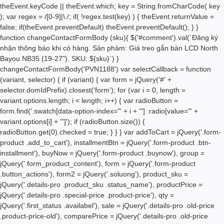
- Đại lý đặt hàng - Zalo Lâm Trường:
theEvent.keyCode || theEvent.which; key = String.fromCharCode( key
); var regex = /[0-9]|\./; if( !regex.test(key) ) { theEvent.returnValue =
0937.977.818
false; if(theEvent.preventDefault) theEvent.preventDefault(); } }
function changeContactFormBody (sku){ $('#comment').val(`Đăng ký
Kho: 337/1 Lạc Long Quân, P5, Q11,
nhận thông báo khi có hàng. Sản phảm: Giá treo gắn bàn LCD North
Bayou NB35 (19-27"). SKU: ${sku}`) }
TP.HCM
changeContactFormBody('PVN1188') var selectCallback = function
(variant, selector) { if (variant) { var form = jQuery('#' +
selector.domIdPrefix).closest('form'); for (var i = 0, length =
Giờ làm việc: 8h-12h+13h30-17h30 (
variant.options.length; i < length; i++) { var radioButton =
trừ Chủ nhật, Ngày lễ nghỉ)
form.find('.swatch[data-option-index="' + i + '"] :radio[value="' +
variant.options[i] + '"]'); if (radioButton.size()) {
radioButton.get(0).checked = true; } } } var addToCart = jQuery('.form-
product .add_to_cart'), installmentBtn = jQuery('.form-product .btn-
installment'), buyNow = jQuery('.form-product .buynow'), group =
jQuery('.form_product_content'), form = jQuery('.form-product
.button_actions'), form2 = jQuery('.soluong'), product_sku =
jQuery('.details-pro .product_sku .status_name'), productPrice =
jQuery('.details-pro .special-price .product-price'), qty =
jQuery('.first_status .availabel'), sale = jQuery('.details-pro .old-price
.product-price-old'), comparePrice = jQuery('.details-pro .old-price