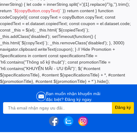
innerString) { let code = innerString.split('=')[1].replace(/"/g,'').trim();
return `
${copyButton.copyText}
` }) return content } function
codeCopy(el){ const copyText = copyButton.copyText; const
copiedText = el.dataset.copiedText; const coupon = el.dataset.code;
const _this = $(el); _this.html(`
${copiedText}
`);
_this.addClass('disabled'); setTimeout(function() {
_this.html(`
${copyText}
`); _this.removeClass('disabled'); }, 3000)
navigator.clipboard.writeText(coupon); } // Hide Promotion +
Specifications in content const specificationsTitle =
'h6:contains("Thông số kỹ thuật")'; const promotionTitle =
'h6:contains("KHUYẾN MÃI - ƯU ĐÃI")'; $(`#content
${specificationsTitle}, #content ${specificationsTitle} + *, #content
${promotionTitle}, #content ${promotionTitle} + *`).hide();
Bạn muốn nhận khuyến mãi
đặc biệt? Đăng ký ngay.
Đăng ký