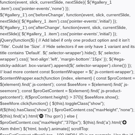
function(event, slick, currentSlide, nextSlide){ $('#gallery_1
.item').css('pointer-events','none') });
$('#gallery_1').on('beforeChange', function(event, slick, currentSlide,
nextSlide){ $('#gallery_1 .item').css('pointer-events','initial') });
$('#gallery_1').on('afterChange', function(event, slick, currentSlide,
nextSlide){ $('#gallery_1 .item').css('pointer-events','initial') });
jQuery(function($) { // Add label if only one product option and it isn't
'Title'. Could be 'Size'. // Hide selectors if we only have 1 variant and its
title contains 'Default'. $('.selector-wrapper').hide(); $('.selector-
wrapper').css({ 'text-align':'left', 'margin-bottom':'15px' }); $('#ega-
sticky-addcart .box-variant').append($('.selector-wrapper').clone()) });
// load more content const $contentWrapper = $('.js-content-wrapper');
$contentWrapper.each(function (index, element) { const $proContent =
$(element).find('.js-content'); const $seeMore = $(element).find('.js-
seemore'); const $proGetContent = $(element).find('.js-product-
getcontent'); if($proContent.height() > 370){ $seeMore.show();
$seeMore.click(function() { $(this).toggleClass("show");
if($(this).hasClass('show')) { $proGetContent.css("maxHeight","none");
$(this).find('a').html('
Thu gọn') } else {
$proGetContent.css("maxHeight","370px"); $(this).find('a').html('
Xem thêm') $('html, body').animate({ scrollTop:
$proGetContent.offset().top - 100 //#DIV_ID is an example. Use the id