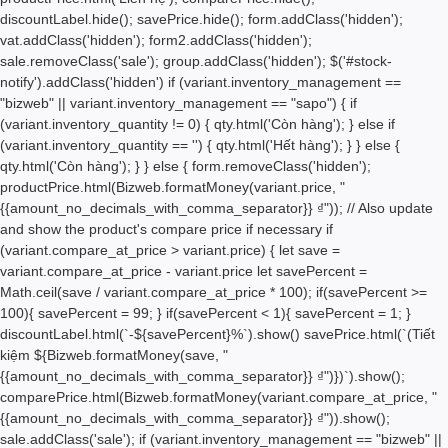
discountLabel.hide(); savePrice.hide(); form.addClass('hidden');
vat.addClass('hidden'); form2.addClass('hidden');
sale.removeClass('sale'); group.addClass('hidden'); $('#stock-
notify').addClass('hidden') if (variant.inventory_management ==
"bizweb" || variant.inventory_management == "sapo") { if
(variant.inventory_quantity != 0) { qty.html('
Còn hàng'); } else if
(variant.inventory_quantity == '') { qty.html('
Hết hàng'); } } else {
qty.html('
Còn hàng'); } } else { form.removeClass('hidden');
productPrice.html(Bizweb.formatMoney(variant.price, "
{{amount_no_decimals_with_comma_separator}} ₫")); // Also update
and show the product's compare price if necessary if
(variant.compare_at_price > variant.price) { let save =
variant.compare_at_price - variant.price let savePercent =
Math.ceil(save / variant.compare_at_price * 100); if(savePercent >=
100){ savePercent = 99; } if(savePercent < 1){ savePercent = 1; }
discountLabel.html(`-${savePercent}%`).show() savePrice.html(`(Tiết
kiệm
${Bizweb.formatMoney(save, "
{{amount_no_decimals_with_comma_separator}} ₫")}
)`).show();
comparePrice.html(Bizweb.formatMoney(variant.compare_at_price, "
{{amount_no_decimals_with_comma_separator}} ₫")).show();
sale.addClass('sale'); if (variant.inventory_management == "bizweb" ||