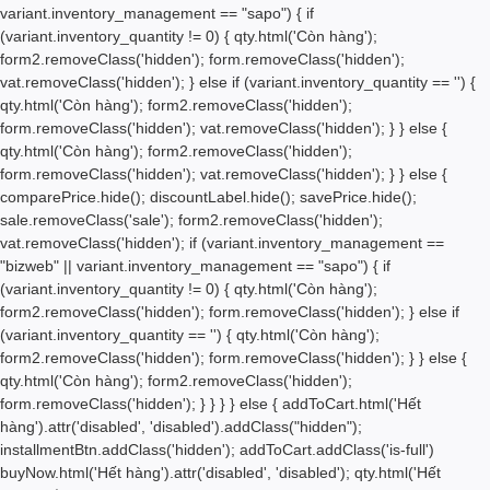
variant.inventory_management == "sapo") { if
(variant.inventory_quantity != 0) { qty.html('
Còn hàng');
form2.removeClass('hidden'); form.removeClass('hidden');
vat.removeClass('hidden'); } else if (variant.inventory_quantity == '') {
qty.html('
Còn hàng'); form2.removeClass('hidden');
form.removeClass('hidden'); vat.removeClass('hidden'); } } else {
qty.html('
Còn hàng'); form2.removeClass('hidden');
form.removeClass('hidden'); vat.removeClass('hidden'); } } else {
comparePrice.hide(); discountLabel.hide(); savePrice.hide();
sale.removeClass('sale'); form2.removeClass('hidden');
vat.removeClass('hidden'); if (variant.inventory_management ==
"bizweb" || variant.inventory_management == "sapo") { if
(variant.inventory_quantity != 0) { qty.html('
Còn hàng');
form2.removeClass('hidden'); form.removeClass('hidden'); } else if
(variant.inventory_quantity == '') { qty.html('
Còn hàng');
form2.removeClass('hidden'); form.removeClass('hidden'); } } else {
qty.html('
Còn hàng'); form2.removeClass('hidden');
form.removeClass('hidden'); } } } } else { addToCart.html('
Hết
hàng
').attr('disabled', 'disabled').addClass("hidden");
installmentBtn.addClass('hidden'); addToCart.addClass('is-full')
buyNow.html('
Hết hàng
').attr('disabled', 'disabled'); qty.html('Hết