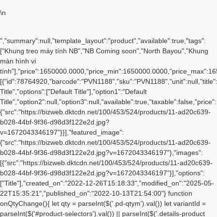
\n
","summary":null,"template_layout":"product","available":true,"tags":
["Khung treo máy tính NB","NB Coming soon","North Bayou","Khung
màn hình vi
tính"],"price":1650000.0000,"price_min":1650000.0000,"price_max":1
[{"id":78764920,"barcode":"PVN1188","sku":"PVN1188","unit":null,"title"
Title","options":["Default Title"],"option1":"Default
Title","option2":null,"option3":null,"available":true,"taxable":false,
{"src":"https://bizweb.dktcdn.net/100/453/524/products/11-ad20c639-
b028-44bf-9f36-d98d3f122e2d.jpg?
v=1672043346197"}}],"featured_image":
{"src":"https://bizweb.dktcdn.net/100/453/524/products/11-ad20c639-
b028-44bf-9f36-d98d3f122e2d.jpg?v=1672043346197"},"images":
[{"src":"https://bizweb.dktcdn.net/100/453/524/products/11-ad20c639-
b028-44bf-9f36-d98d3f122e2d.jpg?v=1672043346197"}],"options":
["Title"],"created_on":"2022-12-26T15:18:33","modified_on":"2025-05-
22T15:35:21","published_on":"2022-10-13T21:54:00"} function
onQtyChange(){ let qty = parseInt($('.pd-qtym').val()) let variantId =
parseInt($('#product-selectors').val()) || parseInt($('.details-product