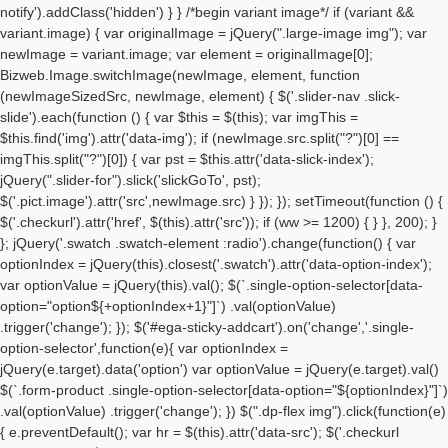
notify').addClass('hidden') } } /*begin variant image*/ if (variant &&
variant.image) { var originalImage = jQuery(".large-image img"); var
newImage = variant.image; var element = originalImage[0];
Bizweb.Image.switchImage(newImage, element, function
(newImageSizedSrc, newImage, element) { $('.slider-nav .slick-
slide').each(function () { var $this = $(this); var imgThis =
$this.find('img').attr('data-img'); if (newImage.src.split("?")[0] ==
imgThis.split("?")[0]) { var pst = $this.attr('data-slick-index');
jQuery(".slider-for").slick('slickGoTo', pst);
$('.pict.image').attr('src',newImage.src) } }); }); setTimeout(function () {
$('.checkurl').attr('href', $(this).attr('src')); if (ww >= 1200) { } }, 200); }
}; jQuery('.swatch .swatch-element :radio').change(function() { var
optionIndex = jQuery(this).closest('.swatch').attr('data-option-index');
var optionValue = jQuery(this).val(); $(`.single-option-selector[data-
option="option${+optionIndex+1}"]`) .val(optionValue)
.trigger('change'); }); $('#ega-sticky-addcart').on('change','.single-
option-selector',function(e){ var optionIndex =
jQuery(e.target).data('option') var optionValue = jQuery(e.target).val()
$(`.form-product .single-option-selector[data-option="${optionIndex}"]`)
.val(optionValue) .trigger('change'); }) $(".dp-flex img").click(function(e)
{ e.preventDefault(); var hr = $(this).attr('data-src'); $('.checkurl