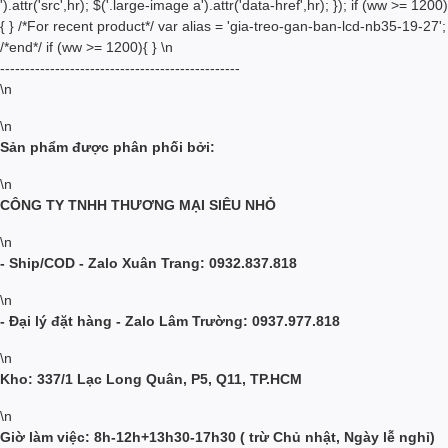
').attr('src',hr); $('.large-image a').attr('data-href',hr); }); if (ww >= 1200)
{ } /*For recent product*/ var alias = 'gia-treo-gan-ban-lcd-nb35-19-27';
/*end*/ if (ww >= 1200){ }
\n
------------------------------------------------
\n
\n
Sản phẩm được phân phối bởi:
\n
CÔNG TY TNHH THƯƠNG MẠI SIÊU NHỎ
\n
- Ship/COD - Zalo Xuân Trang: 0932.837.818
\n
- Đại lý đặt hàng - Zalo Lâm Trường: 0937.977.818
\n
Kho: 337/1 Lạc Long Quân, P5, Q11, TP.HCM
\n
Giờ làm việc: 8h-12h+13h30-17h30 ( trừ Chủ nhật, Ngày lễ nghỉ)