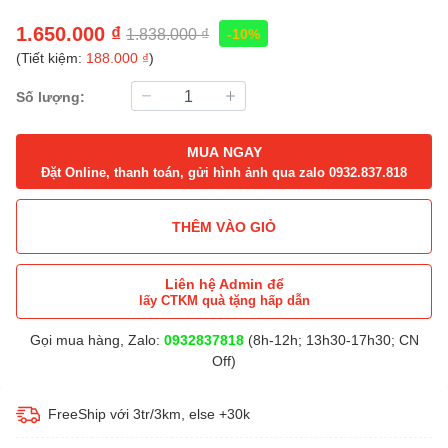
1.650.000 ₫
1.838.000 ₫
-10%
(Tiết kiệm:
188.000 ₫
)
Số lượng:
MUA NGAY
Đặt Online, thanh toán, gửi hình ảnh qua zalo 0932.837.818
THÊM VÀO GIỎ
Liên hệ Admin để
lấy CTKM quà tặng hấp dẫn
Gọi mua hàng, Zalo:
0932837818
(8h-12h; 13h30-17h30; CN
Off)
FreeShip với 3tr/3km, else +30k