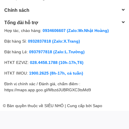
Chính sách
Tổng đài hỗ trợ
Hợp tác, chào hàng:
0934606607 (Zalo:Mr.Nhật Hoàng)
Đặt hàng Sỉ:
0932837818 (Zalo:X.Trang)
Đặt hàng Lẻ:
0937977818 (Zalo:L.Trường)
HTKT EZVIZ:
028.4458.1788 (10h-17h,T6)
HTKT IMOU:
1900.2625 (8h-17h, cả tuần)
Định vị chính xác / Đánh giá, chấm điêm·:
https://maps.app.goo.gl/MbzdJUBRGXC3tsMd9
© Bản quyền thuộc về
SIÊU NHỎ
| Cung cấp bởi
Sapo