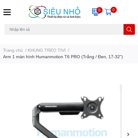
0
0
H6C
A23
THẺ NHỚ
KHUNG TREO
REMOTE
Trang chủ
/
KHUNG TREO TIVI
/
Arm 1 màn hình Humanmotion T6 PRO (Trắng / Đen, 17-32")