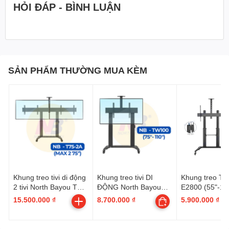
HỎI ĐÁP - BÌNH LUẬN
SẢN PHẨM THƯỜNG MUA KÈM
Khung treo tivi di động
Khung treo tivi DI
Khung treo Tiv
2 tivi North Bayou T75-
ĐỘNG North Bayou
E2800 (55"-12
2A ( Hàng Chính Hãng
TW100 (75″-110″, Max
15.500.000 ₫
8.700.000 ₫
5.900.000 ₫
| Có VAT | Đóng gói:
tải 136kg | Có Remote
70kg | Max 2 Tivi 75") -
tăng giảm chiều cao |
Tặng kèm 2 khung
Đóng gói: