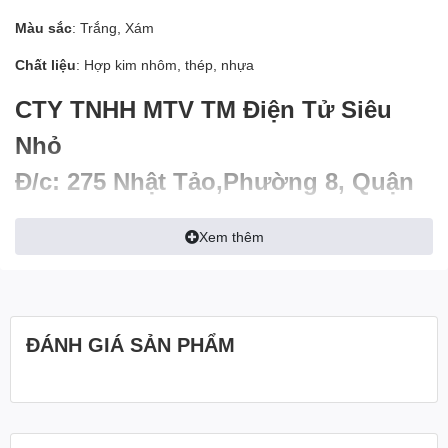
Màu sắc
: Trắng, Xám
Chất liệu
: Hợp kim nhôm, thép, nhựa
CTY TNHH MTV TM Điện Tử Siêu
Nhỏ
Đ/c: 275 Nhật Tảo,Phường 8, Quận
10, Thành phố Hồ Chí Minh
Xem thêm
Đại lý Đặt Hàng – Zalo: 0935.000.768
(Mr. Định)
Thời gian làm việc: 8h-18h00 các
ĐÁNH GIÁ SẢN PHẨM
ngày trong tuần trừ ngày lễ và chủ
Nhật Cty nghỉ.