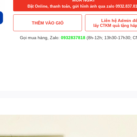
Đặt Online, thanh toán, gửi hình ảnh qua zalo 0932.837.8
Liên hệ Admin đ
THÊM VÀO GIỎ
lấy CTKM quà tặng hấ
Gọi mua hàng, Zalo:
0932837818
(8h-12h; 13h30-17h30; CN