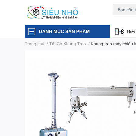
H6C
A23
DANH MỤC SẢN PHẨM
Hướn
Trang chủ
/
Tất Cả Khung Treo
/
Khung treo máy chiếu