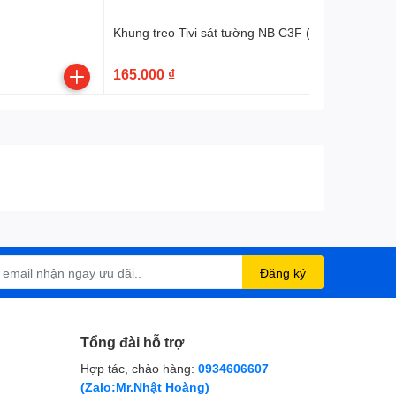
Khung treo Tivi sát tường NB C3F (32″- 75″)
165.000 ₫
Đăng ký
Tổng đài hỗ trợ
Hợp tác, chào hàng:
0934606607
(Zalo:Mr.Nhật Hoàng)