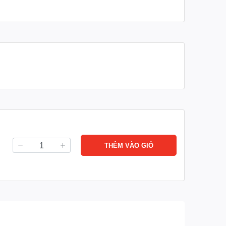
THÊM VÀO GIỎ
 60cm