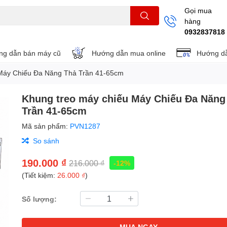
Gọi mua
hàng
THẺ NHỚ
KHUNG TREO
REMOTE
0932837818
g dẫn bán máy cũ
Hướng dẫn mua online
Hướng dẫ
 Máy Chiếu Đa Năng Thả Trần 41-65cm
Khung treo máy chiếu Máy Chiếu Đa Năng
Trần 41-65cm
Mã sản phẩm:
PVN1287
So sánh
190.000 ₫
216.000 ₫
-12%
(Tiết kiệm:
26.000 ₫
)
Số lượng:
MUA NGAY