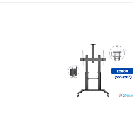
trình
PSON, PANASONIC, SONY, OPTOMA, …