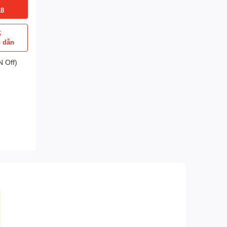
18
ể
p dẫn
 Off)