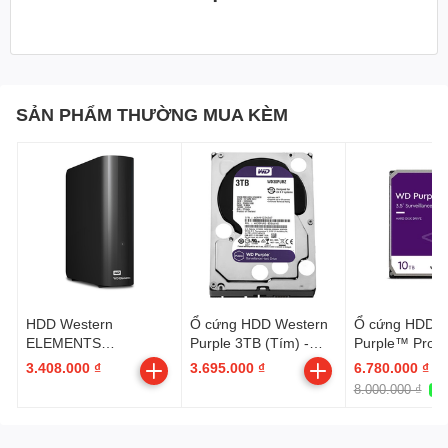
SẢN PHẨM THƯỜNG MUA KÈM
HDD Western
Ổ cứng HDD Western
Ổ cứng HDD W
ELEMENTS
Purple 3TB (Tím) -
Purple™ Pro 
PORTABLE 4TB
Hàng chính hãng
(Tím) - Hàng c
3.408.000 ₫
3.695.000 ₫
6.780.000 ₫
BLACK APAC
hãng
8.000.000 ₫
-