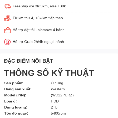
FreeShip với 3tr/3km, else +30k
Từ km thứ 4, +5k/km tiếp theo
Hỗ trợ đặt tải Lalamove 4 bánh
Hỗ trợ Grab 2h/4h ngoại thành
ĐẶC ĐIỂM NỔI BẬT
THÔNG SỐ KỸ THUẬT
Sản phẩm:
Ổ cứng
Hãng sản xuất:
Western
Model (P/N):
(WD22PURZ)
Loại ổ:
HDD
Dung lượng:
2Tb
Tốc độ quay:
5400rpm