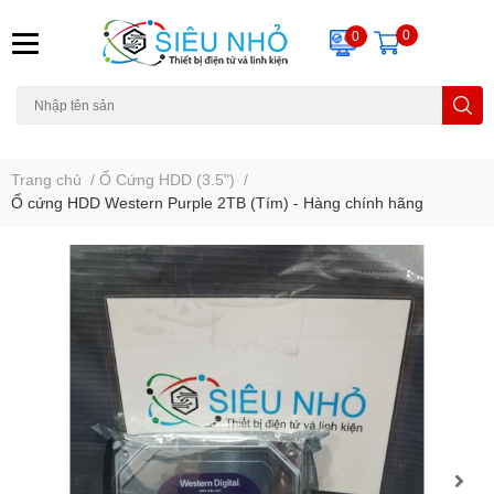
0
0
H6C
A23
THẺ NHỚ
KHUNG TREO
REMOTE
Trang chủ
/
Ổ Cứng HDD (3.5")
/
Ổ cứng HDD Western Purple 2TB (Tím) - Hàng chính hãng