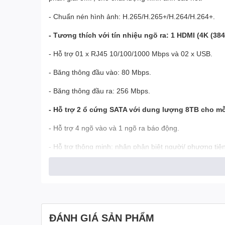
- Chuẩn nén hình ảnh: H.265/H.265+/H.264/H.264+.
- Tương thích với tín nhiệu ngõ ra: 1 HDMI (4K (384
- Hỗ trợ 01 x RJ45 10/100/1000 Mbps và 02 x USB.
- Băng thông đầu vào: 80 Mbps.
- Băng thông đầu ra: 256 Mbps.
- Hỗ trợ 2 ổ cứng SATA với dung lượng 8TB cho mỗ
- Hỗ trợ 4 ngõ vào và 1 ngõ ra báo động.
- Hỗ trợ thông minh: nhận phân biệt người/ phương tiệ
ĐÁNH GIÁ SẢN PHẨM