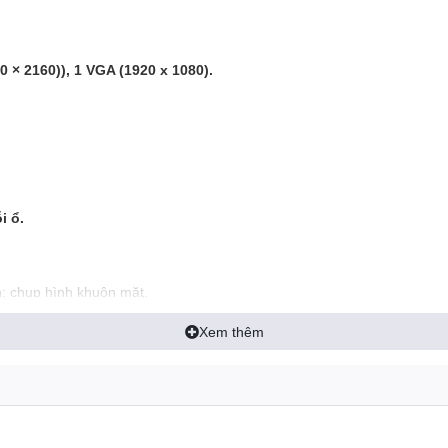
0 × 2160)), 1 VGA (1920 x 1080).
i ổ.
n; chụp hình khuôn mặt.
Xem thêm