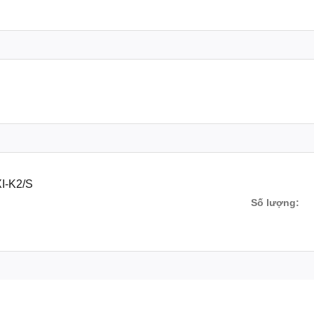
I-K2/S
Số lượng: