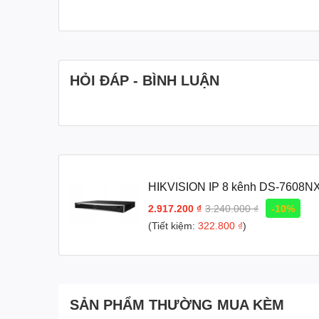
HỎI ĐÁP - BÌNH LUẬN
HIKVISION IP 8 kênh DS-7608NX
2.917.200 ₫
3.240.000 ₫
-10%
(Tiết kiệm:
322.800 ₫
)
SẢN PHẨM THƯỜNG MUA KÈM