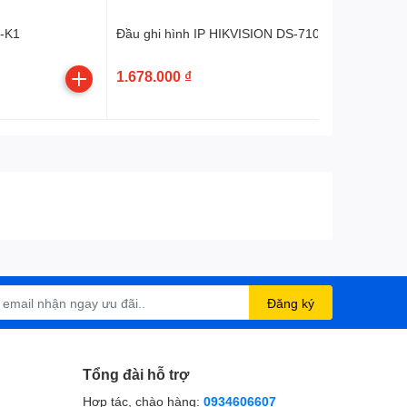
I-K1
Đầu ghi hình IP HIKVISION DS-7104NI-Q1/4P/M.
1.678.000 ₫
Đăng ký
Tổng đài hỗ trợ
Hợp tác, chào hàng:
0934606607