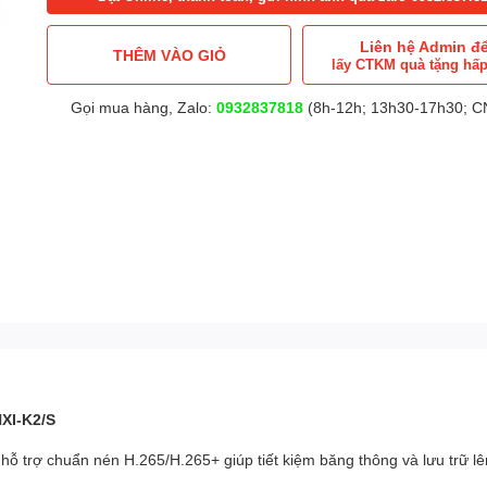
Liên hệ Admin đ
THÊM VÀO GIỎ
lấy CTKM quà tặng hấ
Gọi mua hàng, Zalo:
0932837818
(8h-12h; 13h30-17h30; CN
XI-K2/S
ỗ trợ chuẩn nén H.265/H.265+ giúp tiết kiệm băng thông và lưu trữ lên