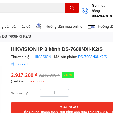
Gọi mua
hàng
THẺ NHỚ
KHUNG TREO
REMOTE
0932837818
g dẫn bán máy cũ
Hướng dẫn mua online
Hướng dẫ
h DS-7608NXI-K2/S
HIKVISION IP 8 kênh DS-7608NXI-K2/S
Thương hiệu:
HIKVISION
Mã sản phẩm:
DS-7608NXI-K2/S
So sánh
2.917.200 ₫
3.240.000 ₫
-10%
(Tiết kiệm:
322.800 ₫
)
Số lượng:
MUA NGAY
Đặt Online, thanh toán, gửi hình ảnh qua zalo 0932.837.8