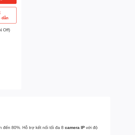
ể
p dẫn
 Off)
 đến 80%. Hỗ trợ kết nối tối đa 8
camera IP
với độ