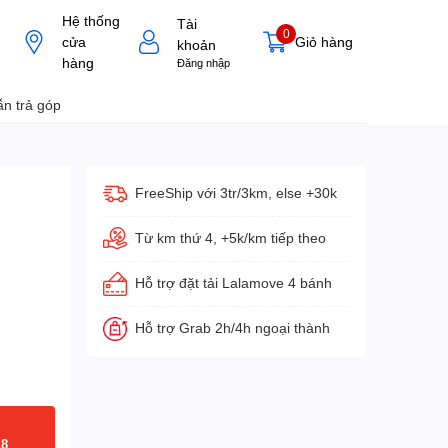
Hệ thống
Tài
0
cửa
Giỏ hàng
khoản
hàng
Đăng nhập
n trả góp
FreeShip với 3tr/3km, else +30k
Từ km thứ 4, +5k/km tiếp theo
Hỗ trợ đặt tải Lalamove 4 bánh
Hỗ trợ Grab 2h/4h ngoại thành
18