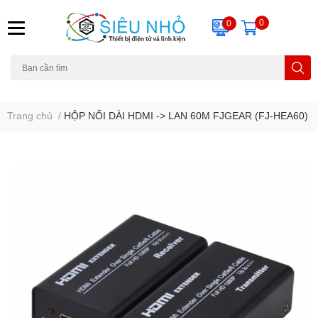
0
0
H6C
A23
THẺ NHỚ
KHUNG TREO
REMOTE
Trang chủ
/
HỘP NỐI DÀI HDMI -> LAN 60M FJGEAR (FJ-HEA60)