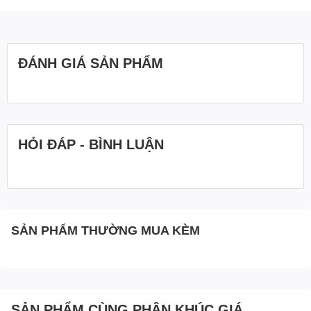
ĐÁNH GIÁ SẢN PHẨM
HỎI ĐÁP - BÌNH LUẬN
SẢN PHẨM THƯỜNG MUA KÈM
SẢN PHẨM CÙNG PHÂN KHÚC GIÁ