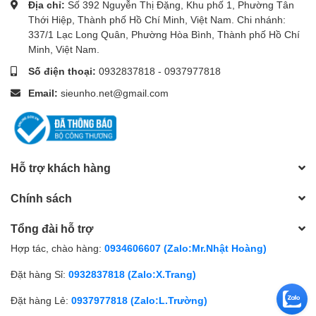
Địa chỉ:
Số 392 Nguyễn Thị Đặng, Khu phố 1, Phường Tân
Thới Hiệp, Thành phố Hồ Chí Minh, Việt Nam. Chi nhánh:
337/1 Lạc Long Quân, Phường Hòa Bình, Thành phố Hồ Chí
Minh, Việt Nam.
Số điện thoại:
0932837818
-
0937977818
Email:
sieunho.net@gmail.com
Hỗ trợ khách hàng
Chính sách
Tổng đài hỗ trợ
Hợp tác, chào hàng:
0934606607 (Zalo:Mr.Nhật Hoàng)
Đặt hàng Sỉ:
0932837818 (Zalo:X.Trang)
Đặt hàng Lẻ:
0937977818 (Zalo:L.Trường)