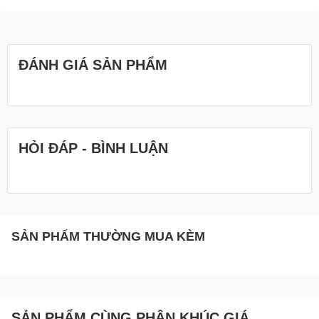
ĐÁNH GIÁ SẢN PHẨM
HỎI ĐÁP - BÌNH LUẬN
SẢN PHẨM THƯỜNG MUA KÈM
SẢN PHẨM CÙNG PHÂN KHÚC GIÁ