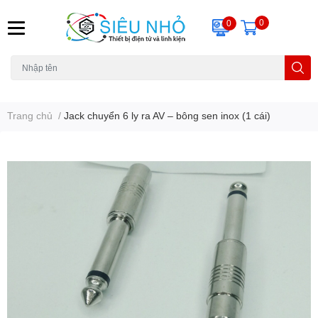
0
0
H6C
A23
THẺ NHỚ
KHUNG TREO
REMOTE
Trang chủ
/
Jack chuyển 6 ly ra AV – bông sen inox (1 cái)