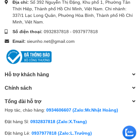
Địa chỉ:
Số 392 Nguyễn Thị Đặng, Khu phố 1, Phường Tân
Thới Hiệp, Thành phố Hồ Chí Minh, Việt Nam. Chi nhánh:
337/1 Lạc Long Quân, Phường Hòa Bình, Thành phố Hồ Chí
Minh, Việt Nam.
Số điện thoại:
0932837818
-
0937977818
Email:
sieunho.net@gmail.com
Hỗ trợ khách hàng
Chính sách
Tổng đài hỗ trợ
Hợp tác, chào hàng:
0934606607 (Zalo:Mr.Nhật Hoàng)
Đặt hàng Sỉ:
0932837818 (Zalo:X.Trang)
Đặt hàng Lẻ:
0937977818 (Zalo:L.Trường)