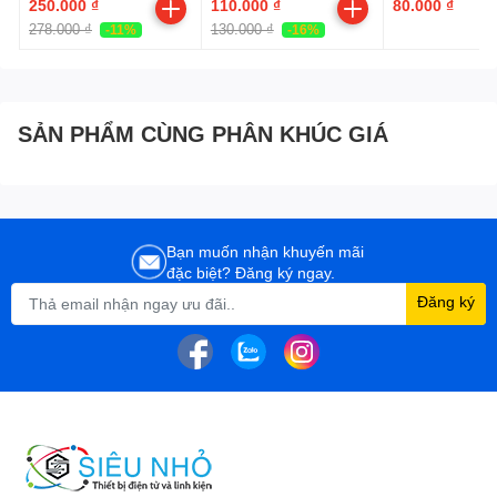
250.000 ₫
110.000 ₫
80.000 ₫
đưa (Bộ)
278.000 ₫
130.000 ₫
-11%
-16%
SẢN PHẨM CÙNG PHÂN KHÚC GIÁ
Bạn muốn nhận khuyến mãi
đặc biệt? Đăng ký ngay.
Đăng ký