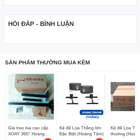
HỎI ĐÁP - BÌNH LUẬN
SẢN PHẨM THƯỜNG MUA KÈM
Giá treo loa cao cấp
Kệ để Loa Thẳng lớn
Kệ để Loa Thẳ
XOAY 360° Hoàng
Đặc Biệt (Hoàng Tâm)
thường (Hoàn
Tâm SPS808 + Tăng