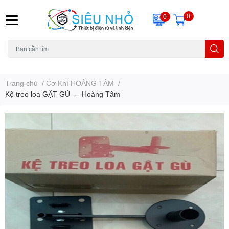
0
0
H6C
A23
THẺ NHỚ
KHUNG TREO
REMOTE
Trang chủ
/
Cơ Khí HOÀNG TÂM
/
Kệ treo loa GẬT GÙ --- Hoàng Tâm