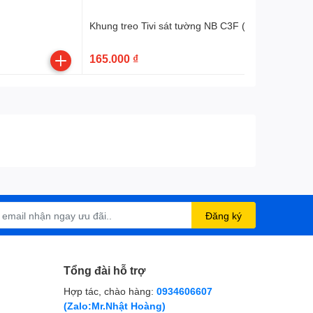
Khung treo Tivi sát tường NB C3F (32″- 75″)
165.000 ₫
Đăng ký
Tổng đài hỗ trợ
Hợp tác, chào hàng:
0934606607
(Zalo:Mr.Nhật Hoàng)