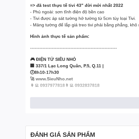
=> đã test thực tế tivi 43" đời mới nhất 2022
- Phủ ngoài: sơn tĩnh điện độ bền cao
- Tivi được áp sát tường hở tường từ 5cm tùy loại Tivi.
- Mảng tường để lắp giá treo tivi phải bằng phẳng, khô 
Hình ảnh thực tế sản phẩm:
--------------------------------------------------------
🎮 ĐIỆN TỬ SIÊU NHỎ
🏢 337/1 Lạc Long Quân, P.5, Q.11 |
🕖8h10-17h30
🚀 www.SieuNho.net
👩‍💻 0937977818👨‍💻 0932837818
ĐÁNH GIÁ SẢN PHẨM