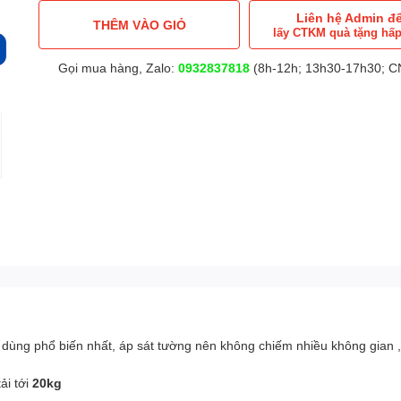
Liên hệ Admin đ
THÊM VÀO GIỎ
lấy CTKM quà tặng hấ
Gọi mua hàng, Zalo:
0932837818
(8h-12h; 13h30-17h30; CN
ược dùng phổ biến nhất, áp sát tường nên không chiếm nhiều không gian
ải tới
20kg