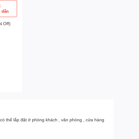
ể
p dẫn
 Off)
 ,có thể lắp đặt ở phòng khách , văn phòng , cửa hàng