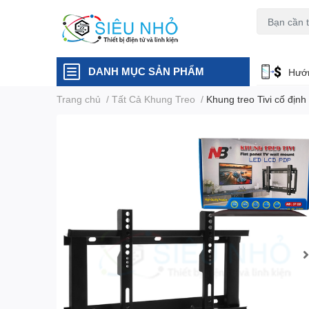
H6C
A23
DANH MỤC SẢN PHẨM
Hướn
Trang chủ
/
Tất Cả Khung Treo
/
Khung treo Tivi cố địn