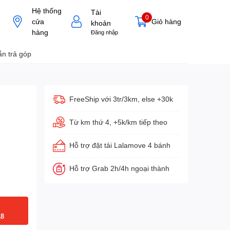
Hệ thống
Tài
0
cửa
Giỏ hàng
khoản
hàng
Đăng nhập
n trả góp
FreeShip với 3tr/3km, else +30k
Từ km thứ 4, +5k/km tiếp theo
Hỗ trợ đặt tải Lalamove 4 bánh
Hỗ trợ Grab 2h/4h ngoại thành
18