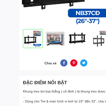
Chia sẻ
ĐẶC ĐIỂM NỔI BẬT
Khung treo tivi loại thẳng ( cố định ) là khung treo đ
…
- Dùng cho Tivi & màn hình vi tính từ 19'' đến 32”, chịu t