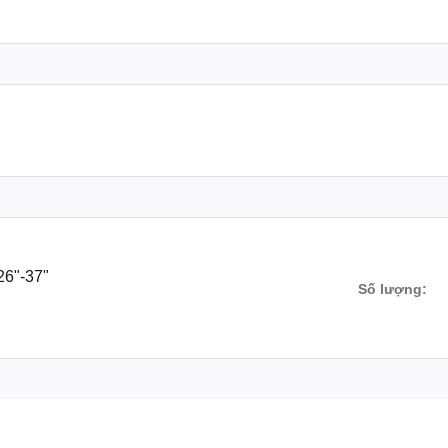
26"-37"
Số lượng: