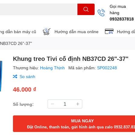
Gọi mua
hàng
THẺ NHỚ
KHUNG TREO
REMOTE
0932837818
g dẫn bán máy cũ
Hướng dẫn mua online
Hướng dẫ
h NB37CD 26"-37"
Khung treo Tivi cố định NB37CD 26"-37"
Thương hiệu:
Hoàng Thịnh
Mã sản phẩm:
SP002248
So sánh
46.000 ₫
Số lượng:
MUA NGAY
Đặt Online, thanh toán, gửi hình ảnh qua zalo 0932.837.8