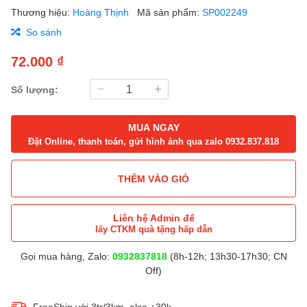
Thương hiệu:
Hoàng Thịnh
Mã sản phẩm:
SP002249
So sánh
72.000 ₫
Số lượng:
MUA NGAY
Đặt Online, thanh toán, gửi hình ảnh qua zalo 0932.837.818
THÊM VÀO GIỎ
Liên hệ Admin để
lấy CTKM quà tặng hấp dẫn
Gọi mua hàng, Zalo:
0932837818
(8h-12h; 13h30-17h30; CN
Off)
FreeShip với 3tr/3km, else +30k