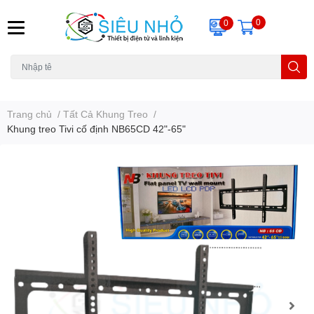
0
0
H6C
A23
THẺ NHỚ
KHUNG TREO
REMOTE
Trang chủ
/
Tất Cả Khung Treo
/
Khung treo Tivi cố định NB65CD 42"-65"