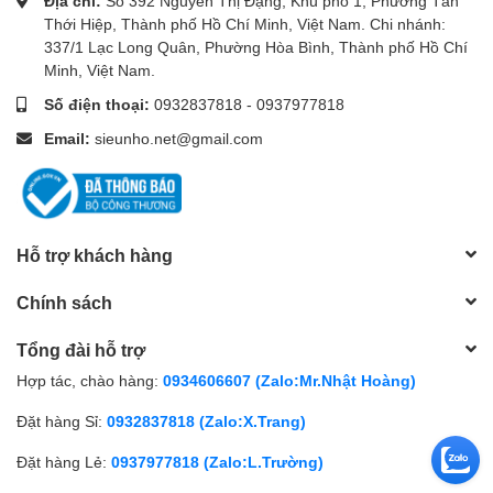
Địa chỉ:
Số 392 Nguyễn Thị Đặng, Khu phố 1, Phường Tân
Thới Hiệp, Thành phố Hồ Chí Minh, Việt Nam. Chi nhánh:
337/1 Lạc Long Quân, Phường Hòa Bình, Thành phố Hồ Chí
Minh, Việt Nam.
Số điện thoại:
0932837818
-
0937977818
Email:
sieunho.net@gmail.com
Hỗ trợ khách hàng
Chính sách
Tổng đài hỗ trợ
Hợp tác, chào hàng:
0934606607 (Zalo:Mr.Nhật Hoàng)
Đặt hàng Sỉ:
0932837818 (Zalo:X.Trang)
Đặt hàng Lẻ:
0937977818 (Zalo:L.Trường)