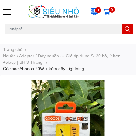
0
0
H6C
A23
THẺ NHỚ
KHUNG TREO
REMOTE
Trang chủ
/
Nguồn / Adapter / Dây nguồn --- Giá áp dụng SL20 bộ, ít hơn
+5k/sp | BH 3 Tháng!
/
Cóc sạc Abodos 20W + kèm dây Lightning