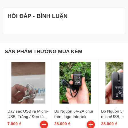
HỎI ĐÁP - BÌNH LUẬN
SẢN PHẨM THƯỜNG MUA KÈM
Dây sạc USB ra Micro-
Bộ Nguồn 5V-2A chui
Bộ Nguồn 5V-2
USB, Trắng / Đen tùy
tròn, logo Intertek
microUSB, mã
lô hàng
GE0101U-050
7.000 ₫
28.000 ₫
28.000 ₫
màu đen, gấp 