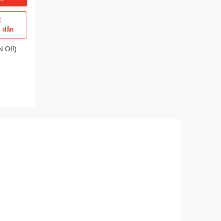
ể
p dẫn
 Off)