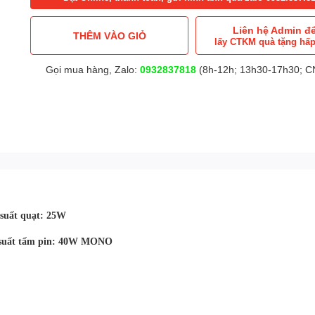
Liên hệ Admin đ
THÊM VÀO GIỎ
lấy CTKM quà tặng hấ
Gọi mua hàng, Zalo:
0932837818
(8h-12h; 13h30-17h30; CN
suất quạt: 25W
ất tấm pin: 40W
MONO