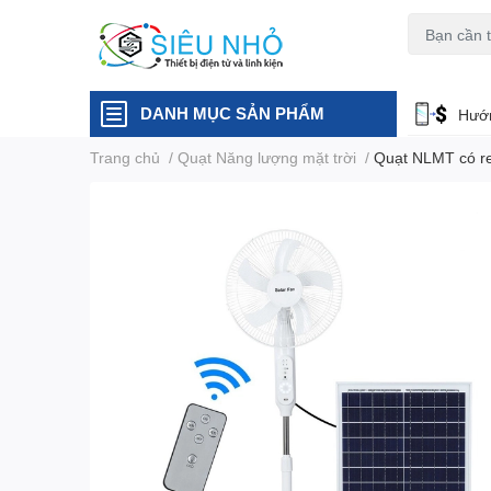
H6C
A23
DANH MỤC SẢN PHẨM
Hướn
Trang chủ
/
Quạt Năng lượng mặt trời
/
Quạt NLMT có r