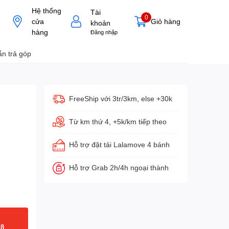
Hệ thống
Tài
0
cửa
Giỏ hàng
khoản
hàng
Đăng nhập
n trả góp
FreeShip với 3tr/3km, else +30k
Từ km thứ 4, +5k/km tiếp theo
Hỗ trợ đặt tải Lalamove 4 bánh
Hỗ trợ Grab 2h/4h ngoại thành
18