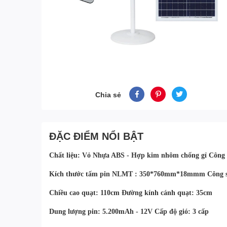
Chia sẻ
ĐẶC ĐIỂM NỔI BẬT
Chất liệu: Vỏ Nhựa ABS - Hợp kim nhôm chống gỉ Công 
Kích
thước
tấm
pin
NLMT
:
350*760mm*18mmm Công su
Chiều cao quạt: 110cm Đường kính cánh quạt: 35cm
Dung lượng pin: 5.200mAh - 12V Cấp độ gió: 3 cấp