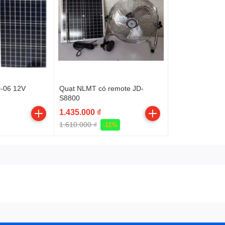
-06 12V
Quạt NLMT có remote JD-
S8800
1.435.000 ₫
1.610.000 ₫
-11%
off