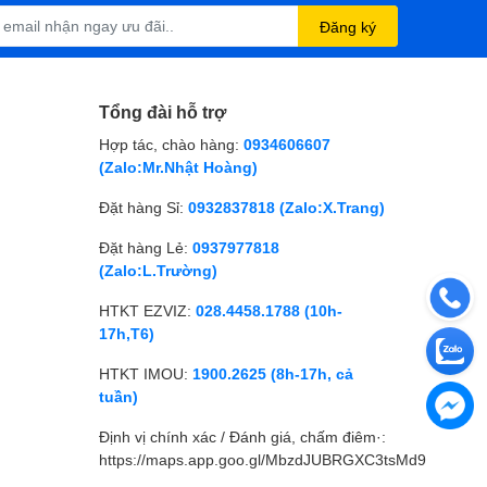
Đăng ký
Tổng đài hỗ trợ
Hợp tác, chào hàng:
0934606607
(Zalo:Mr.Nhật Hoàng)
Đặt hàng Sỉ:
0932837818 (Zalo:X.Trang)
Đặt hàng Lẻ:
0937977818
(Zalo:L.Trường)
HTKT EZVIZ:
028.4458.1788 (10h-
17h,T6)
HTKT IMOU:
1900.2625 (8h-17h, cả
tuần)
Định vị chính xác / Đánh giá, chấm điêm·:
https://maps.app.goo.gl/MbzdJUBRGXC3tsMd9