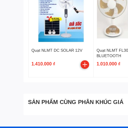
Quạt NLMT DC SOLAR 12V
Quạt NLMT FL30
BLUETOOTH
1.410.000 ₫
1.010.000 ₫
CTY Điện Tử Siêu Nhỏ
SẢN PHẨM CÙNG PHÂN KHÚC GIÁ
www.sieunho.net
♥️275, Nhật Tảo | 🕖8h-18h | 😁CN 