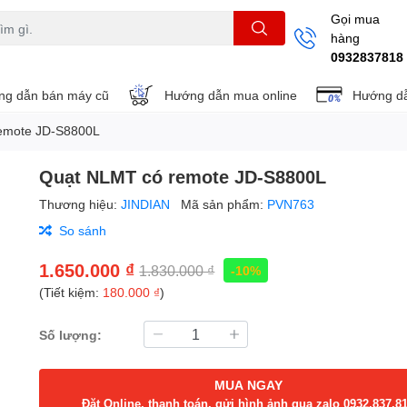
Gọi mua
hàng
THẺ NHỚ
KHUNG TREO
REMOTE
0932837818
g dẫn bán máy cũ
Hướng dẫn mua online
Hướng dẫ
emote JD-S8800L
Quạt NLMT có remote JD-S8800L
Thương hiệu:
JINDIAN
Mã sản phẩm:
PVN763
So sánh
1.650.000 ₫
1.830.000 ₫
-10%
(Tiết kiệm:
180.000 ₫
)
Số lượng:
MUA NGAY
Đặt Online, thanh toán, gửi hình ảnh qua zalo 0932.837.8