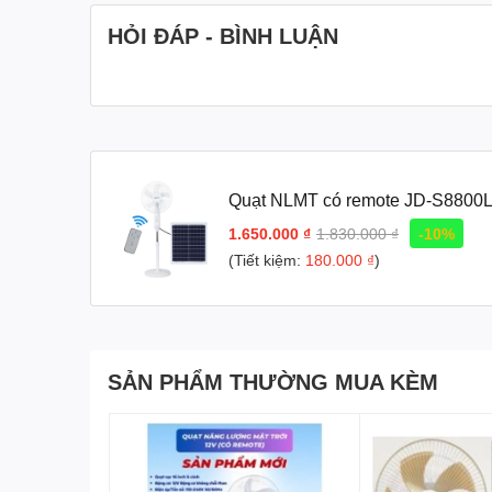
HỎI ĐÁP - BÌNH LUẬN
Quạt NLMT có remote JD-S8800
1.650.000 ₫
1.830.000 ₫
-10%
(Tiết kiệm:
180.000 ₫
)
SẢN PHẨM THƯỜNG MUA KÈM