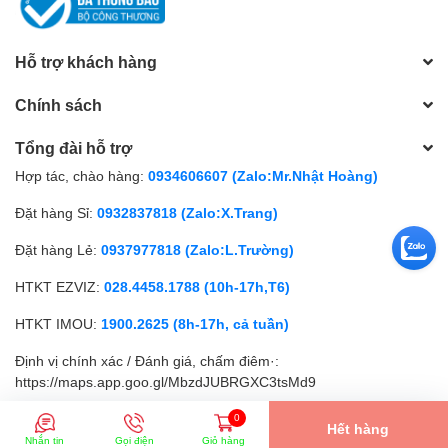
Hỗ trợ khách hàng
Chính sách
Tổng đài hỗ trợ
Hợp tác, chào hàng:
0934606607 (Zalo:Mr.Nhật Hoàng)
Đặt hàng Sỉ:
0932837818 (Zalo:X.Trang)
Đặt hàng Lẻ:
0937977818 (Zalo:L.Trường)
HTKT EZVIZ:
028.4458.1788 (10h-17h,T6)
HTKT IMOU:
1900.2625 (8h-17h, cả tuần)
Định vị chính xác / Đánh giá, chấm điêm·:
https://maps.app.goo.gl/MbzdJUBRGXC3tsMd9
0
Hết hàng
© Bản quyền thuộc về
SIÊU NHỎ
| Cung cấp bởi
Sapo
Nhắn tin
Gọi điện
Giỏ hàng