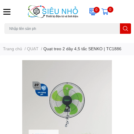
0
0
H6C
A23
THẺ NHỚ
KHUNG TREO
REMOTE
Trang chủ
/
QUẠT
/
Quạt treo 2 dây 4,5 tấc SENKO | TC1886