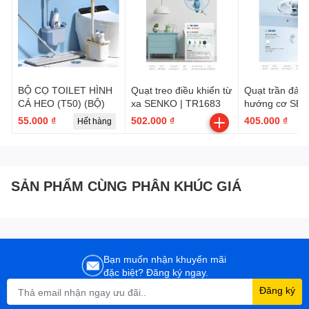
BỘ CỌ TOILET HÌNH
Quạt treo điều khiển từ
Quạt trần đảo
CÁ HEO (T50) (BỘ)
xa SENKO | TR1683
hướng cơ SEN
TD105
55.000 ₫
502.000 ₫
405.000 ₫
Hết hàng
SẢN PHẨM CÙNG PHÂN KHÚC GIÁ
Bạn muốn nhận khuyến mãi
đặc biệt? Đăng ký ngay.
Đăng ký