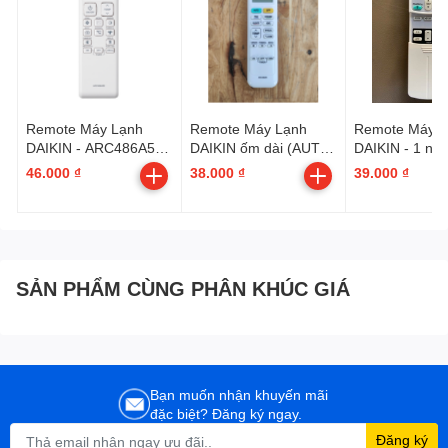
Remote Máy Lạnh
Remote Máy Lạnh
Remote Máy L
DAIKIN - ARC486A52 /
DAIKIN ốm dài (AUTO-
DAIKIN - 1 nút 
ARC486A51 xài chung
OFF) - ARC480A1
- POWER - nền xám \
46.000 ₫
38.000 ₫
39.000 ₫
ARC423A27
SẢN PHẨM CÙNG PHÂN KHÚC GIÁ
Bạn muốn nhận khuyến mãi
đặc biệt? Đăng ký ngay.
Đăng ký