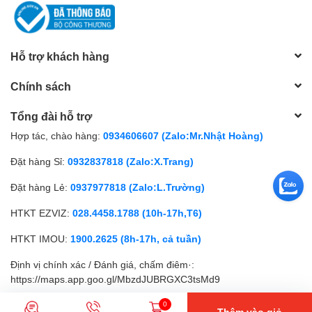
Hỗ trợ khách hàng
Chính sách
Tổng đài hỗ trợ
Hợp tác, chào hàng:
0934606607 (Zalo:Mr.Nhật Hoàng)
Đặt hàng Sỉ:
0932837818 (Zalo:X.Trang)
Đặt hàng Lẻ:
0937977818 (Zalo:L.Trường)
HTKT EZVIZ:
028.4458.1788 (10h-17h,T6)
HTKT IMOU:
1900.2625 (8h-17h, cả tuần)
Định vị chính xác / Đánh giá, chấm điêm·:
https://maps.app.goo.gl/MbzdJUBRGXC3tsMd9
0
Thêm vào giỏ