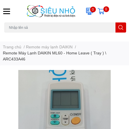
0
0
H6C
A23
THẺ NHỚ
KHUNG TREO
REMOTE
Trang chủ
/
Remote máy lạnh DAIKIN
/
Remote Máy Lạnh DAIKIN ML60 - Home Leave ( Tray ) \
ARC433A46