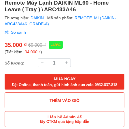
Remote Máy Lạnh DAIKIN ML60 - Home
Leave ( Tray ) \ ARC433A46
Thương hiệu:
DAIKIN
Mã sản phẩm:
REMOTE_ML(DAIKIN-
ARC433A46_GRADE-A)
So sánh
35.000 ₫
69.000 ₫
-49%
(Tiết kiệm:
34.000 ₫
)
Số lượng:
MUA NGAY
Đặt Online, thanh toán, gửi hình ảnh qua zalo 0932.837.818
THÊM VÀO GIỎ
Liên hệ Admin để
lấy CTKM quà tặng hấp dẫn