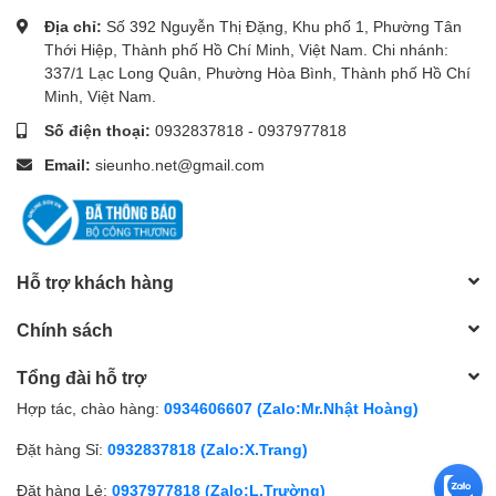
Địa chỉ:
Số 392 Nguyễn Thị Đặng, Khu phố 1, Phường Tân
-Cách sử dụng điều
Thới Hiệp, Thành phố Hồ Chí Minh, Việt Nam. Chi nhánh:
337/1 Lạc Long Quân, Phường Hòa Bình, Thành phố Hồ Chí
khiển từ xa
Minh, Việt Nam.
Số điện thoại:
0932837818
-
0937977818
A. Trước khi sử dụng
Email:
sieunho.net@gmail.com
nút Google Assistant,
trước tiên bạn phải
Hỗ trợ khách hàng
ghép nối điều khiển từ
Chính sách
xa với TV.
Tổng đài hỗ trợ
Hợp tác, chào hàng:
0934606607 (Zalo:Mr.Nhật Hoàng)
B. Chức năng trợ lý
Đặt hàng Sỉ:
0932837818 (Zalo:X.Trang)
Google này chỉ khả
Đặt hàng Lẻ:
0937977818 (Zalo:L.Trường)