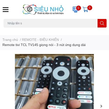
0
0
H6C
A23
THẺ NHỚ
KHUNG TREO
REMOTE
Trang chủ
/
REMOTE - ĐIỀU KHIỂN
/
Remote tivi TCL TV145 giọng nói - 3 nút ứng dụng dài