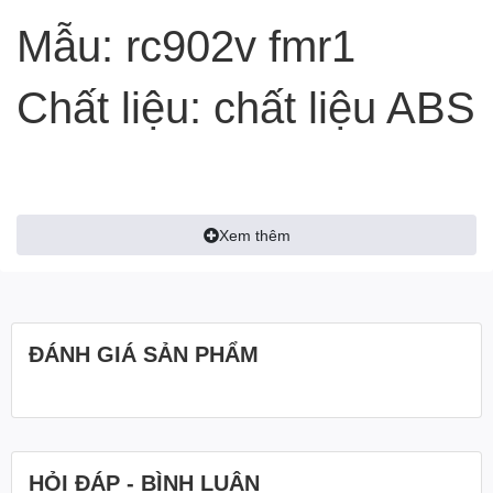
Mẫu: rc902v fmr1
Chất liệu: chất liệu ABS
Số lượng: Điều khiển
Xem thêm
từ xa x 1 chiếc,Không
bao gồm pin
ĐÁNH GIÁ SẢN PHẨM
Tương thích với:
TCL 50p725g 55c728
HỎI ĐÁP - BÌNH LUẬN