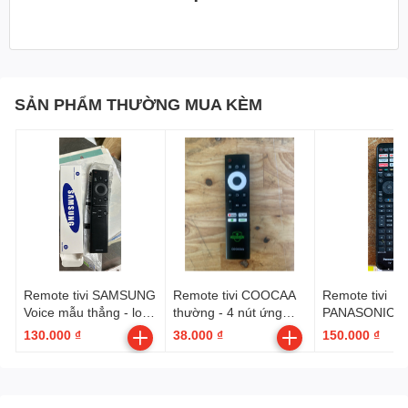
75c728 x925pro x925
Iffalcon 75h720
SẢN PHẨM THƯỜNG MUA KÈM
* Yêu cầu ghép nối. Vui
lòng ghép nối với TV
của bạn trước khi sử
dụng.
Để ghép nối điều khiển
Remote tivi SAMSUNG
Remote tivi COOCAA
Remote tivi
Voice mẫu thẳng - loại
thường - 4 nút ứng
PANASONIC V
tốt --- có hộp ( BN59-
dụng
6 nút ứng dụn
từ xa:
130.000 ₫
38.000 ₫
150.000 ₫
01385A )
1. ở chế độ Google TV,