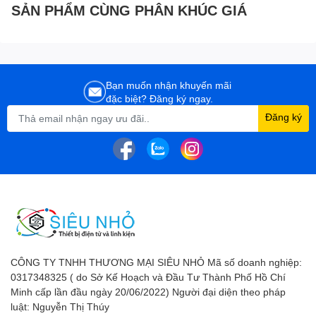
SẢN PHẨM CÙNG PHÂN KHÚC GIÁ
Nhấn và giữ các nút
"home" và "OK" trên
điều khiển từ xa của
Bạn muốn nhận khuyến mãi
đặc biệt? Đăng ký ngay.
bạn cùng một lúc.
Đăng ký
2. Giữ điều khiển từ xa
trong vòng 3 feet của
TV trong quá trình ghép
nối.
CÔNG TY TNHH THƯƠNG MẠI SIÊU NHỎ Mã số doanh nghiệp:
0317348325 ( do Sở Kế Hoạch và Đầu Tư Thành Phố Hồ Chí
Minh cấp lần đầu ngày 20/06/2022) Người đại diện theo pháp
luật: Nguyễn Thị Thúy