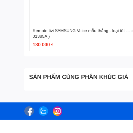
Remote tivi SAMSUNG Voice mẫu thẳng - loại tốt --- có hộp ( BN59-
01385A )
130.000 ₫
SẢN PHẨM CÙNG PHÂN KHÚC GIÁ