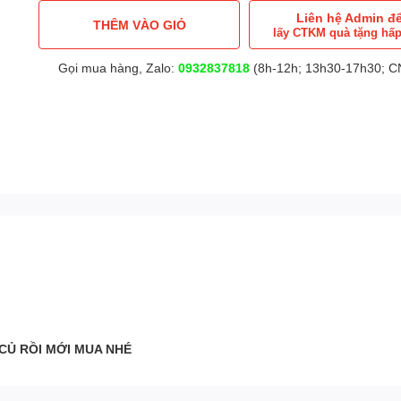
Liên hệ Admin đ
THÊM VÀO GIỎ
lấy CTKM quà tặng hấ
Gọi mua hàng, Zalo:
0932837818
(8h-12h; 13h30-17h30; CN
 CỦ RỒI MỚI MUA NHÉ