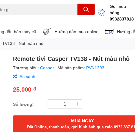
Gọi mua
hàng
THẺ NHỚ
KHUNG TREO
REMOTE
0932837818
g dẫn bán máy cũ
Hướng dẫn mua online
Hướng dẫ
r TV138 - Nút màu nhỏ
Remote tivi Casper TV138 - Nút màu nhỏ
Thương hiệu:
Casper
Mã sản phẩm:
PVN1293
So sánh
25.000 ₫
Số lượng:
MUA NGAY
Đặt Online, thanh toán, gửi hình ảnh qua zalo 0932.837.8