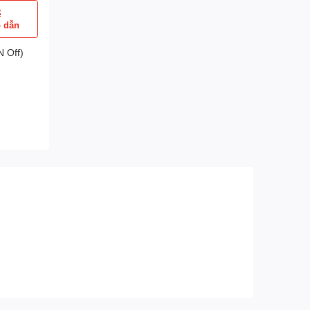
ể
p dẫn
 Off)