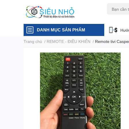
H6C
A23
DANH MỤC SẢN PHẨM
Hướn
Trang chủ
/
REMOTE - ĐIỀU KHIỂN
/
Remote tivi Caspe