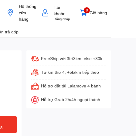
Hệ thống
Tài
0
cửa
Giỏ hàng
khoản
hàng
Đăng nhập
n trả góp
FreeShip với 3tr/3km, else +30k
Từ km thứ 4, +5k/km tiếp theo
Hỗ trợ đặt tải Lalamove 4 bánh
Hỗ trợ Grab 2h/4h ngoại thành
18