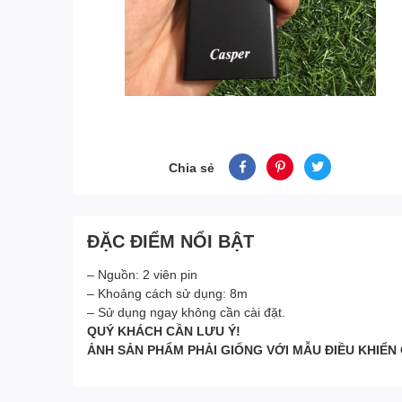
Chia sẻ
ĐẶC ĐIỂM NỔI BẬT
– Nguồn: 2 viên pin
– Khoảng cách sử dụng: 8m
– Sử dụng ngay không cần cài đặt.
QUÝ KHÁCH CẦN LƯU Ý!
ẢNH SẢN PHẨM PHẢI GIỐNG VỚI MẪU ĐIỀU KHIỂN