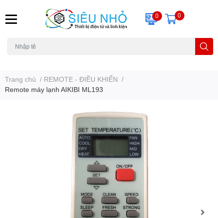
0
0
H6C
A23
THẺ NHỚ
KHUNG TREO
REMOTE
Trang chủ
/
REMOTE - ĐIỀU KHIỂN
/
Remote máy lạnh AIKIBI ML193