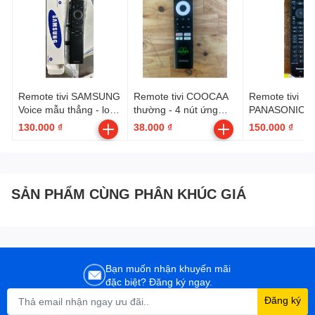
Remote tivi SAMSUNG
Remote tivi COOCAA
Remote tivi
Voice mẫu thẳng - loại
thường - 4 nút ứng
PANASONIC V
tốt --- có hộp ( BN59-
dụng
6 nút ứng dụn
130.000 ₫
38.000 ₫
150.000 ₫
01385A )
SẢN PHẨM CÙNG PHÂN KHÚC GIÁ
Bạn muốn nhận khuyến mãi
đặc biệt? Đăng ký ngay.
Đăng ký