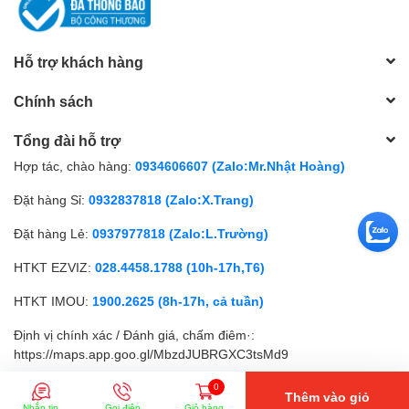
Hỗ trợ khách hàng
Chính sách
Tổng đài hỗ trợ
Hợp tác, chào hàng:
0934606607 (Zalo:Mr.Nhật Hoàng)
Đặt hàng Sỉ:
0932837818 (Zalo:X.Trang)
Đặt hàng Lẻ:
0937977818 (Zalo:L.Trường)
HTKT EZVIZ:
028.4458.1788 (10h-17h,T6)
HTKT IMOU:
1900.2625 (8h-17h, cả tuần)
Định vị chính xác / Đánh giá, chấm điêm·:
https://maps.app.goo.gl/MbzdJUBRGXC3tsMd9
0
Thêm vào giỏ
© Bản quyền thuộc về
SIÊU NHỎ
| Cung cấp bởi
Sapo
Nhắn tin
Gọi điện
Giỏ hàng