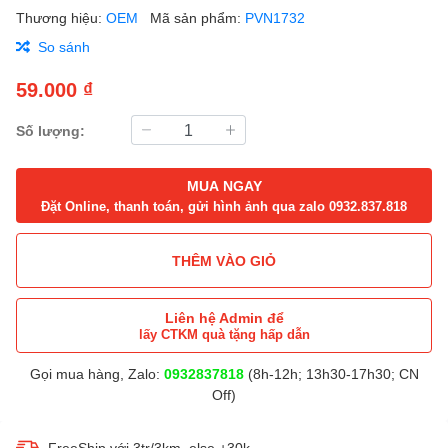
Thương hiệu:
OEM
Mã sản phẩm:
PVN1732
So sánh
59.000 ₫
Số lượng:
MUA NGAY
Đặt Online, thanh toán, gửi hình ảnh qua zalo 0932.837.818
THÊM VÀO GIỎ
Liên hệ Admin để
lấy CTKM quà tặng hấp dẫn
Gọi mua hàng, Zalo:
0932837818
(8h-12h; 13h30-17h30; CN
Off)
FreeShip với 3tr/3km, else +30k