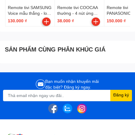
Remote tivi SAMSUNG
Remote tivi COOCAA
Remote tivi
Voice mẫu thẳng - loại
thường - 4 nút ứng
PANASONIC V
tốt --- có hộp ( BN59-
dụng
6 nút ứng dụn
130.000 ₫
38.000 ₫
150.000 ₫
01385A )
SẢN PHẨM CÙNG PHÂN KHÚC GIÁ
Bạn muốn nhận khuyến mãi
đặc biệt? Đăng ký ngay.
Đăng ký