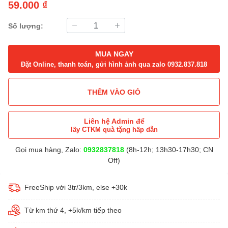
59.000 ₫
Số lượng:
MUA NGAY
Đặt Online, thanh toán, gửi hình ảnh qua zalo 0932.837.818
THÊM VÀO GIỎ
Liên hệ Admin để
lấy CTKM quà tặng hấp dẫn
Gọi mua hàng, Zalo:
0932837818
(8h-12h; 13h30-17h30; CN
Off)
FreeShip với 3tr/3km, else +30k
Từ km thứ 4, +5k/km tiếp theo