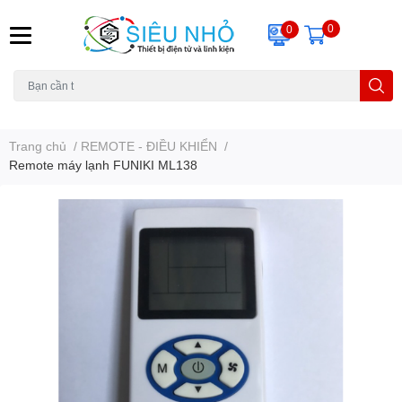
0
0
H6C
A23
THẺ NHỚ
KHUNG TREO
REMOTE
Trang chủ
/
REMOTE - ĐIỀU KHIỂN
/
Remote máy lạnh FUNIKI ML138